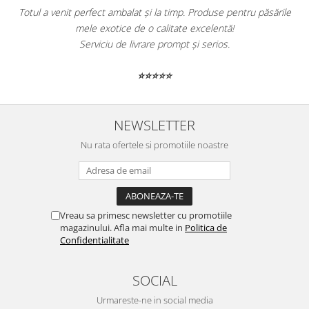
Totul a venit perfect ambalat și la timp. Produse pentru păsările
mele exotice de o calitate excelentă!
Serviciu de livrare prompt și serios.
⭐⭐⭐⭐⭐
NEWSLETTER
Nu rata ofertele si promotiile noastre
Vreau sa primesc newsletter cu promotiile
magazinului. Afla mai multe in
Politica de
Confidentialitate
SOCIAL
Urmareste-ne in social media