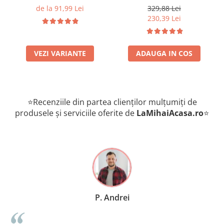
Giant Adult pui si orez 15
de la 91,99 Lei
329,88 Lei
Kg
230,39 Lei
VEZI VARIANTE
ADAUGA IN COS
⭐Recenziile din partea clienților mulțumiți de
produsele și serviciile oferite de
LaMihaiAcasa
.ro
⭐
P. Andrei