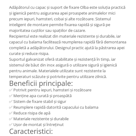
Adăpătorul cu capac și suport de fixare Olba este soluția practică
și igienică pentru asigurarea apei proaspete animalelor mici
precum iepuri, hamsteri, cobai și alte rozătoare. Sistemul
inteligent de montare permite fixarea rapidă și sigură pe
majoritatea cuștilor sau spațiilor de cazare.
Recipientul este realizat din materiale rezistente și durabile, iar
capacul cu balama facilitează reumplerea rapidă fără demontarea
completă a adăpătorului. Designul practic ajută la păstrarea apei
curate și reduce risipa.
Suportul galvanizat oferă stabilitate și rezistență în timp, iar
sistemul de băut din inox asigură o utilizare sigură și igienică
pentru animale. Materialele utilizate sunt rezistente la
temperaturi scăzute și potrivite pentru utilizare zilnică.
Beneficii principale:
✅ Potrivit pentru iepuri, hamsteri și rozătoare
✅ Menține apa curată și proaspătă
✅ Sistem de fixare stabil și sigur
✅ Reumplere rapidă datorită capacului cu balama
✅ Reduce risipa de apă
✅ Materiale rezistente și durabile
✅ Ușor de montat și întreținut
Caracteristici: