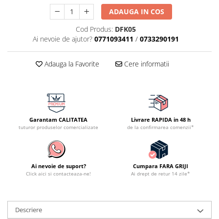
ADAUGA IN COS
Cod Produs:
DFK05
Ai nevoie de ajutor?
0771093411
/
0733290191
Adauga la Favorite
Cere informatii
Garantam CALITATEA
Livrare RAPIDA in 48 h
tuturor produselor comercializate
de la confirmarea comenzii*
Ai nevoie de suport?
Cumpara FARA GRIJI
Click aici si contacteaza-ne!
Ai drept de retur 14 zile*
Descriere