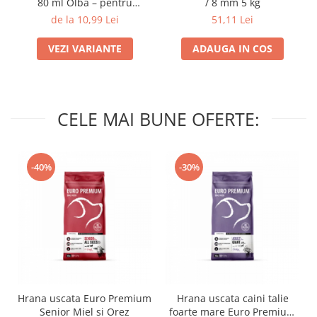
80 ml Olba – pentru
/ 8 mm 5 kg
Hamsteri și Animale Mici
de la 10,99 Lei
51,11 Lei
VEZI VARIANTE
ADAUGA IN COS
CELE MAI BUNE OFERTE:
-40%
-30%
Hrana uscata Euro Premium
Hrana uscata caini talie
Senior Miel si Orez
foarte mare Euro Premium