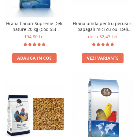
Hrana Canari Supreme Deli
Hrana umda pentru perusi si
nature 20 kg (Cod 55)
papagali mici cu ou- Deli
Nature Eggfood
194,80 Lei
de la 32,43 Lei
ADAUGA IN COS
VEZI VARIANTE