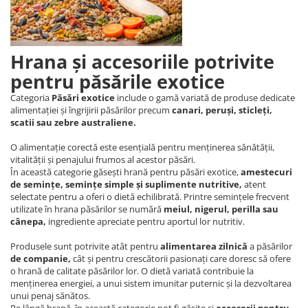
Hrana și accesoriile potrivite
pentru păsările exotice
Categoria
Păsări exotice
include o gamă variată de produse dedicate
alimentației și îngrijirii păsărilor precum
canari, peruși, sticleți,
scatii sau zebre australiene.
O alimentație corectă este esențială pentru menținerea sănătății,
vitalității și penajului frumos al acestor păsări.
În această categorie găsești hrană pentru păsări exotice,
amestecuri
de semințe, semințe simple și suplimente nutritive,
atent
selectate pentru a oferi o dietă echilibrată. Printre semințele frecvent
utilizate în hrana păsărilor se numără
meiul, nigerul, perilla sau
cânepa,
ingrediente apreciate pentru aportul lor nutritiv.
Produsele sunt potrivite atât pentru
alimentarea zilnică
a păsărilor
de companie,
cât și pentru crescătorii pasionați care doresc să ofere
o hrană de calitate păsărilor lor. O dietă variată contribuie la
menținerea energiei, a unui sistem imunitar puternic și la dezvoltarea
unui penaj sănătos.
Pe lângă hrană, în această categorie pot fi găsite și
accesorii pentru