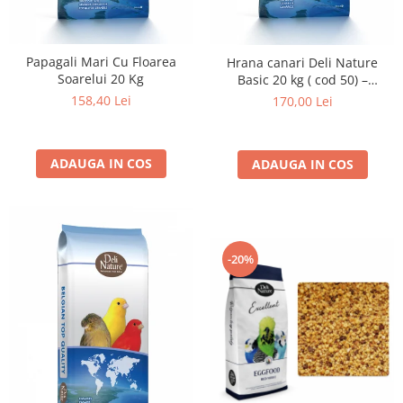
Papagali Mari Cu Floarea
Hrana canari Deli Nature
Soarelui 20 Kg
Basic 20 kg ( cod 50) –
amestec seminte pentru
158,40 Lei
170,00 Lei
hranire zilnica
ADAUGA IN COS
ADAUGA IN COS
-20%