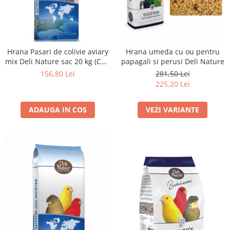
Hrana Pasari de colivie aviary
Hrana umeda cu ou pentru
mix Deli Nature sac 20 kg (Cod
papagali si perusi Deli Nature
34)
156,80 Lei
281,50 Lei
225,20 Lei
ADAUGA IN COS
VEZI VARIANTE