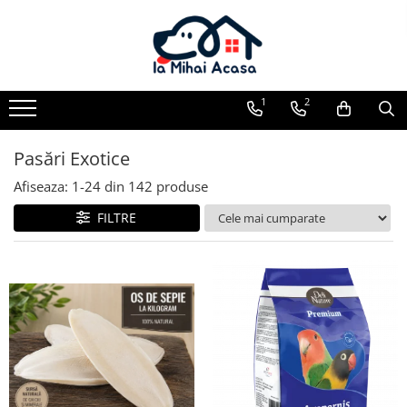
Pasări Exotice
Pasari de curte
Rozatoare
Câini
Pachete promotionale
Pachete promotionale
Pachete promotionale
Test gratuit
1
2
Pasări Exotice
Afiseaza:
1-
24
din
142
produse
FILTRE