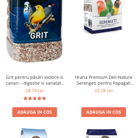
Hrana Premium Deli Nature
Grit pentru păsări exotice si
Serengeti pentru Papagali
canari – digestie si sanatate
Mici 800 g – Mix cu Fructe și
Deli Nature 1,2 kg
22,28 Lei
28,74 Lei
Semințe
ADAUGA IN COS
ADAUGA IN COS