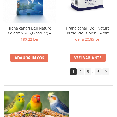
Hrana canari Deli Nature
Hrana canari Deli Nature
Colormix 20 kg (cod 77) –
Birdelicious Menu – mix
amestec imbunatatit pentru
premium cu ingrediente
180,22 Lei
de la 20,85 Lei
culoare si vitalitate
naturale
ADAUGA IN COS
VEZI VARIANTE
1
2
3
6
...