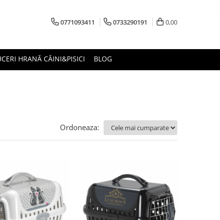
0771093411
0733290191
0,00
CERI HRANĂ CÂINI&PISICI
BLOG
Ordoneaza: