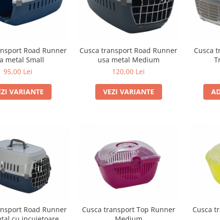
ansport Road Runner
Cusca transport Road Runner
Cusca t
a metal Small
usa metal Medium
T
95,00 Lei
120,00 Lei
EZI VARIANTE
VEZI VARIANTE
AD
ansport Road Runner
Cusca transport Top Runner
Cusca t
tal cu incuietoare
Medium