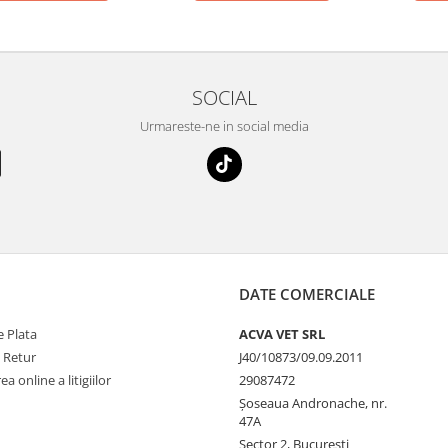
SOCIAL
Urmareste-ne in social media
DATE COMERCIALE
 Plata
ACVA VET SRL
e Retur
J40/10873/09.09.2011
a online a litigiilor
29087472
Șoseaua Andronache, nr.
47A
Sector 2, Bucuresti