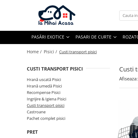
Pasări Exotice
Pasari de curte
Rozatoare
Câini
Pachete promotionale
Pachete promotionale
Pachete promotionale
Test gratuit
PASĂRI EXOTICE
PASARI DE CURTE
ROZAT
Home /
Pisici /
Custi transport pisici
Custi t
CUSTI TRANSPORT PISICI
Afiseaza:
Hrană uscată Pisici
Hrană umedă Pisici
Recompense Pisici
Ingrijire & Igiena Pisici
Custi transport pisici
Castroane
Pachet complet pisici
PRET