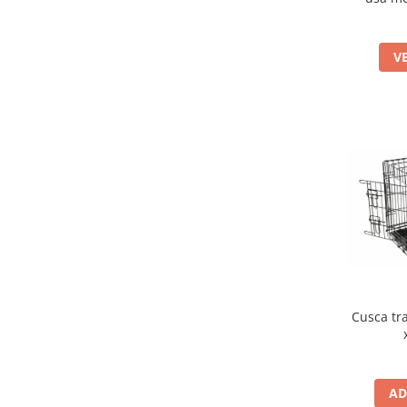
V
Cusca tr
AD