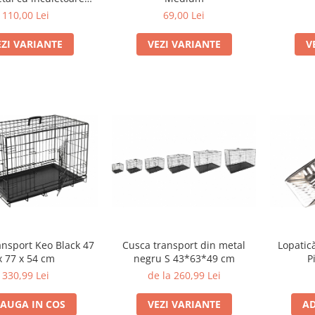
Small
110,00 Lei
69,00 Lei
EZI VARIANTE
VEZI VARIANTE
V
ansport Keo Black 47
Cusca transport din metal
Lopatică
x 77 x 54 cm
negru S 43*63*49 cm
P
330,99 Lei
de la 260,99 Lei
AUGA IN COS
VEZI VARIANTE
AD