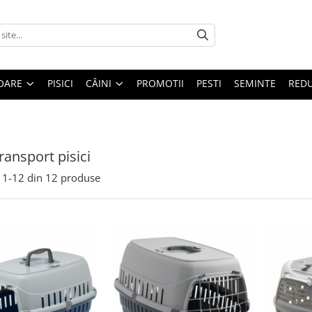
OARE
PISICI
CÂINI
PROMOTII
PESTI
SEMINTE
REDU
ransport pisici
1-
12
din
12
produse