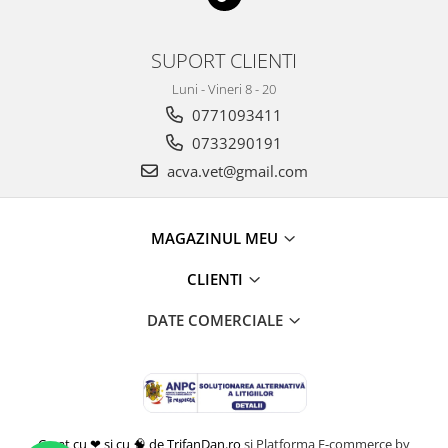
SUPORT CLIENTI
Luni - Vineri 8 - 20
0771093411
0733290191
acva.vet@gmail.com
MAGAZINUL MEU
CLIENTI
DATE COMERCIALE
Creat cu ❤ și cu 🧠 de TrifanDan.ro
si
Platforma E-commerce by