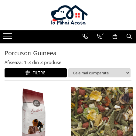
Pasări Exotice
Pasari de curte
Rozatoare
Câini
Pachete promotionale
Pachete promotionale
Pachete promotionale
Test gratuit
1
2
Porcusori Guineea
Afiseaza:
1-
3
din
3
produse
FILTRE