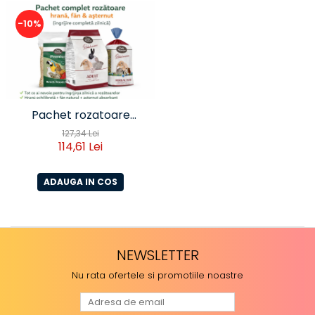
-10%
Pachet rozatoare
complet -
127,34 Lei
114,61 Lei
hrana+fan+asternut
pentru ingrijire zilnica
ADAUGA IN COS
NEWSLETTER
Nu rata ofertele si promotiile noastre