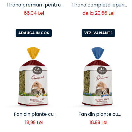
Hrana premium pentru
Hrana completa iepuri
iepuri seniori Deli Nature
adulti Deli Nature
66,04 Lei
de la 20,66 Lei
Rodelicious
Rodelicious – alimentatie
echilibrata
ADAUGA IN COS
VEZI VARIANTE
Fan din plante cu
Fan din plante cu
margarete si papadie
albastrele si urzica
18,99 Lei
18,99 Lei
pentru iepuri si rozatoare
pentru iepuri si rozatoare