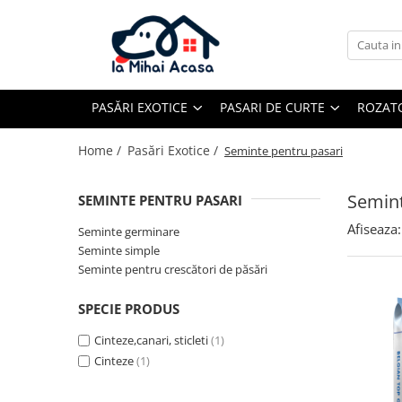
Pasări Exotice
Pasari de curte
Rozatoare
Câini
Pachete promotionale
Pachete promotionale
Pachete promotionale
Test gratuit
PASĂRI EXOTICE
PASARI DE CURTE
ROZAT
Home /
Pasări Exotice /
Seminte pentru pasari
Semint
SEMINTE PENTRU PASARI
Afiseaza:
Seminte germinare
Seminte simple
Seminte pentru crescători de păsări
SPECIE PRODUS
Cinteze,canari, sticleti
(1)
Cinteze
(1)