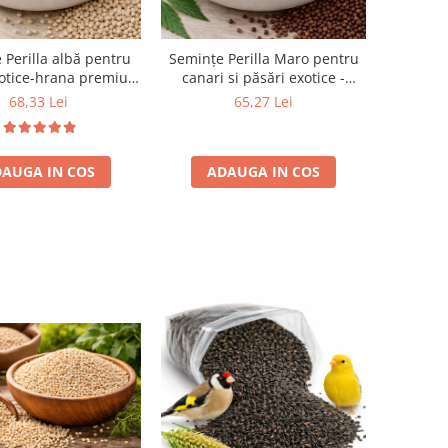
 Perilla albă pentru
Semințe Perilla Maro pentru
xotice-hrana premium
canari si păsări exotice -
Deli Nature
energie si vitalitate Deli
68,33 Lei
65,27 Lei
Nature
AUGA IN COS
ADAUGA IN COS