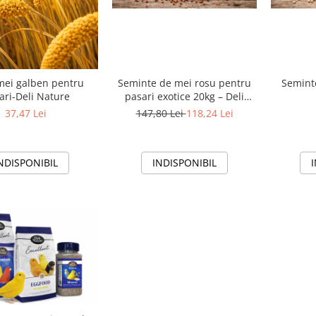
mei galben pentru
Seminte de mei rosu pentru
Semint
ari-Deli Nature
pasari exotice 20kg – Deli
Nature
37,47 Lei
147,80 Lei
118,24 Lei
NDISPONIBIL
INDISPONIBIL