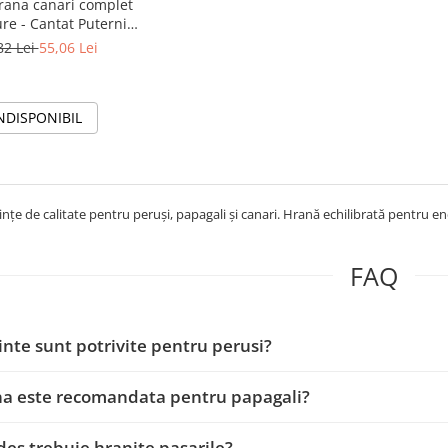
rana canari complet
Puternic
Penaj Sanatos
82 Lei
55,06 Lei
NDISPONIBIL
nțe de calitate pentru peruși, papagali și canari. Hrană echilibrată pentru ene
FAQ
nte sunt potrivite pentru perusi?
na este recomandata pentru papagali?
des trebuie hranite pasarile?