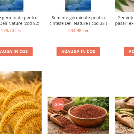
 germinate pentru
Seminte germinate pentru
Semințe
 Deli Nature (cod 82)
cinteze Deli Nature ( cod 38 )
pasari e
198,70 Lei
234,98 Lei
AUGA IN COS
ADAUGA IN COS
AD
-20%