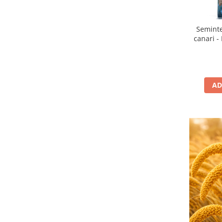
Seminte
canari -
AD