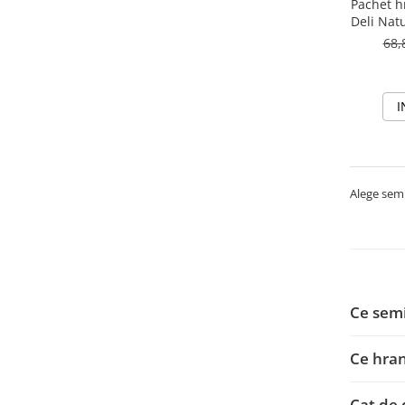
Pachet h
Deli Nature - Cantat 
& 
68,
I
Alege semi
Ce semi
Ce hra
Cat de 