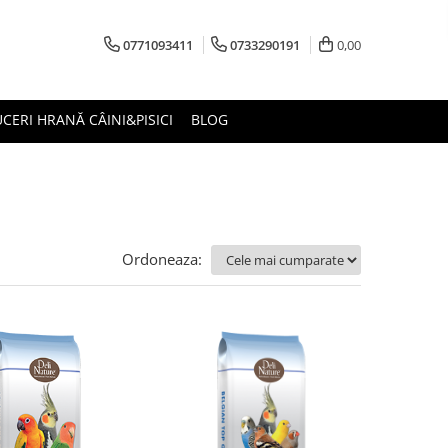
0771093411
0733290191
0,00
CERI HRANĂ CÂINI&PISICI
BLOG
Ordoneaza: