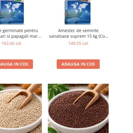
e germinate pentru
Amestec de seminte
ari si papagali mari-
sanatoase suprem 15 kg (Cod
re sac 20kg ( cod 33 )
produs 93)
162,60 Lei
149,55 Lei
AUGA IN COS
ADAUGA IN COS