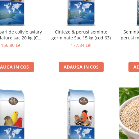
ari de colivie aviary
Cinteze & perusi seminte
Semint
Nature sac 20 kg (Cod
germinate Sac 15 kg (cod 63)
perusi m
34)
Deli Natu
156,80 Lei
177,84 Lei
AUGA IN COS
ADAUGA IN COS
AD