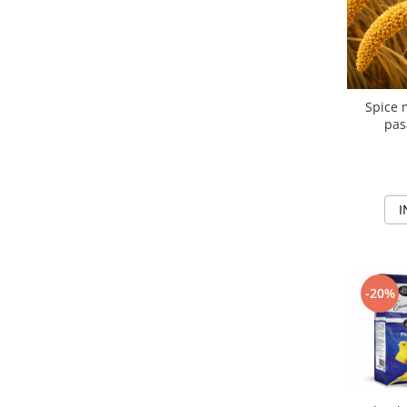
Spice 
pas
I
-20%