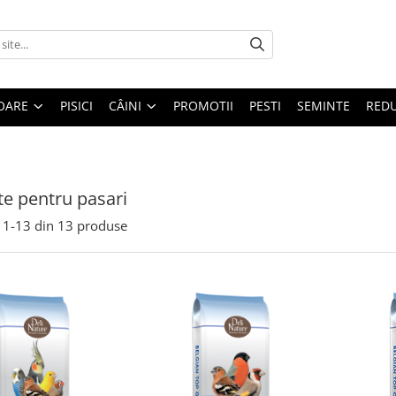
OARE
PISICI
CÂINI
PROMOTII
PESTI
SEMINTE
REDU
e pentru pasari
1-
13
din
13
produse