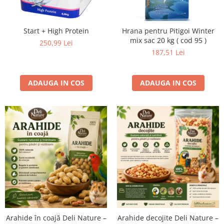
Start + High Protein
Hrana pentru Pitigoi Winter
mix sac 20 kg ( cod 95 )
250,99 Lei
187,51 Lei
ADAUGA IN COS
ADAUGA IN COS
Arahide în coajă Deli Nature –
Arahide decojite Deli Nature –