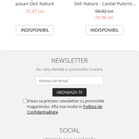
pasari-Deli Nature
Deli Nature - Cantat Puternic
& Penaj Sanatos
37,47 Lei
68,82 Lei
55,06 Lei
INDISPONIBIL
INDISPONIBIL
NEWSLETTER
Nu rata ofertele si promotiile noastre
Vreau sa primesc newsletter cu promotiile
magazinului. Afla mai multe in
Politica de
Confidentialitate
SOCIAL