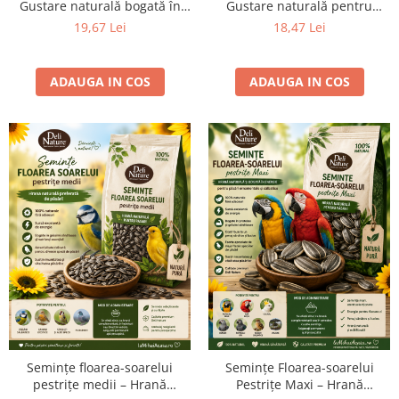
Gustare naturală bogată în
Gustare naturală pentru
energie
păsări și rozătoare
19,67 Lei
18,47 Lei
ADAUGA IN COS
ADAUGA IN COS
Semințe floarea-soarelui
Semințe Floarea-soarelui
pestrițe medii – Hrană
Pestrițe Maxi – Hrană