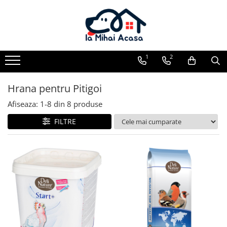
Pasări Exotice
Pasari de curte
Rozatoare
Câini
Pachete promotionale
Pachete promotionale
Pachete promotionale
Test gratuit
1
2
Hrana pentru Pitigoi
Afiseaza:
1-
8
din
8
produse
FILTRE