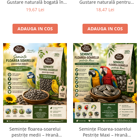
Gustare naturală bogată în
Gustare naturală pentru
energie
păsări și rozătoare
19,67 Lei
18,47 Lei
ADAUGA IN COS
ADAUGA IN COS
Semințe floarea-soarelui
Semințe Floarea-soarelui
pestrițe medii – Hrană
Pestrițe Maxi – Hrană