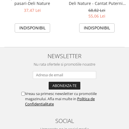
pasari-Deli Nature
Deli Nature - Cantat Puternic
& Penaj Sanatos
37,47 Lei
68,82 Lei
55,06 Lei
INDISPONIBIL
INDISPONIBIL
NEWSLETTER
Nu rata ofertele si promotiile noastre
Vreau sa primesc newsletter cu promotiile
magazinului. Afla mai multe in
Politica de
Confidentialitate
SOCIAL