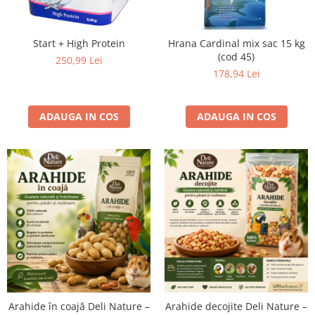
Start + High Protein
Hrana Cardinal mix sac 15 kg
(cod 45)
250,99 Lei
178,94 Lei
ADAUGA IN COS
ADAUGA IN COS
Arahide în coajă Deli Nature –
Arahide decojite Deli Nature –