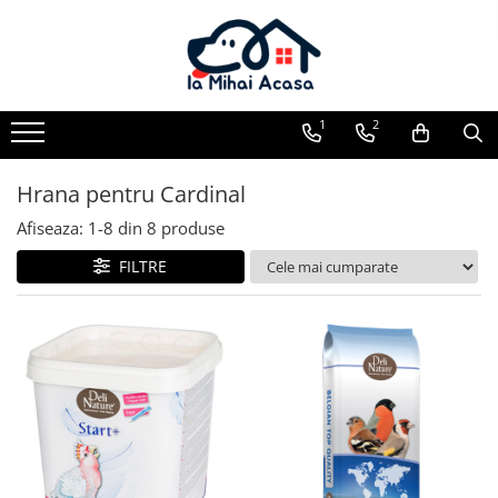
Pasări Exotice
Pasari de curte
Rozatoare
Câini
Pachete promotionale
Pachete promotionale
Pachete promotionale
Test gratuit
1
2
Hrana pentru Cardinal
Afiseaza:
1-
8
din
8
produse
FILTRE