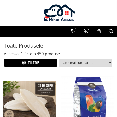
Pasări Exotice
Pasari de curte
Rozatoare
Câini
Pachete promotionale
Pachete promotionale
Pachete promotionale
Test gratuit
1
2
Toate Produsele
Afiseaza:
1-
24
din
450
produse
FILTRE