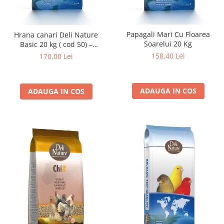
Papagali Mari Cu Floarea
Hrana canari Deli Nature
Soarelui 20 Kg
Basic 20 kg ( cod 50) –
amestec seminte pentru
158,40 Lei
170,00 Lei
hranire zilnica
ADAUGA IN COS
ADAUGA IN COS