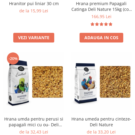
Hranitor pui liniar 30 cm
Hrana premium Papagali
Catinga Deli Nature 15kg (cod
de la 15,99 Lei
24)
166,95 Lei
VEZI VARIANTE
ADAUGA IN COS
-20%
Hrana umda pentru perusi si
Hrana umeda pentru cinteze-
papagali mici cu ou- Deli
Deli Nature
Nature Eggfood
de la 32,43 Lei
de la 33,20 Lei