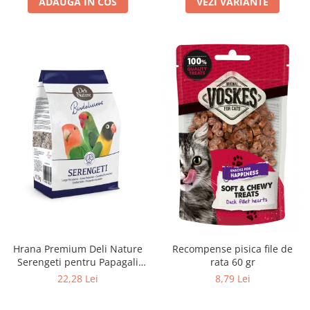
ADAUGA IN COS
VEZI VARIANTE
Hrana Premium Deli Nature
Recompense pisica file de
Serengeti pentru Papagali
rata 60 gr
Mici 800 g – Mix cu Fructe și
22,28 Lei
8,79 Lei
Semințe