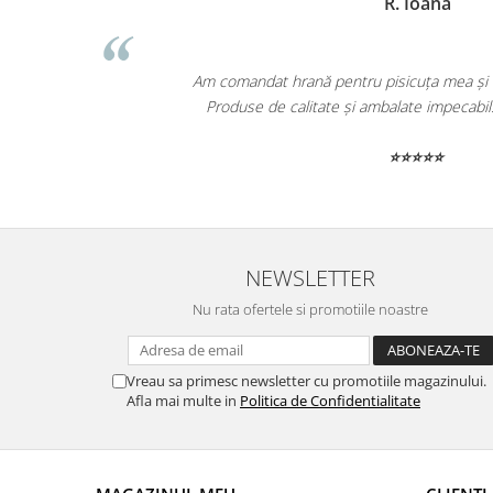
R. Ioana
Am comandat hrană pentru pisicuța mea și a f
Produse de calitate și ambalate impecabi
⭐⭐⭐⭐⭐
NEWSLETTER
Nu rata ofertele si promotiile noastre
Vreau sa primesc newsletter cu promotiile magazinului.
Afla mai multe in
Politica de Confidentialitate