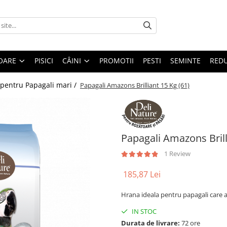
OARE
PISICI
CÂINI
PROMOTII
PESTI
SEMINTE
REDU
pentru Papagali mari /
Papagali Amazons Brilliant 15 Kg (61)
Papagali Amazons Brill
1 Review
185,87 Lei
Hrana ideala pentru papagali care 
IN STOC
Durata de livrare:
72 ore