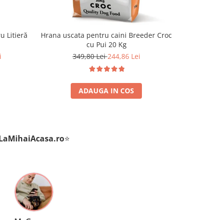
u Litieră
Hrana uscata pentru caini Breeder Croc
Hrana u
cu Pui 20 Kg
Premium Ju
i
349,80 Lei
244,86 Lei
ADAUGA IN COS
LaMihaiAcasa
.ro
⭐