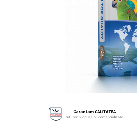
Distribuie
pe
Facebook
Garantam CALITATEA
tuturor produselor comercializate