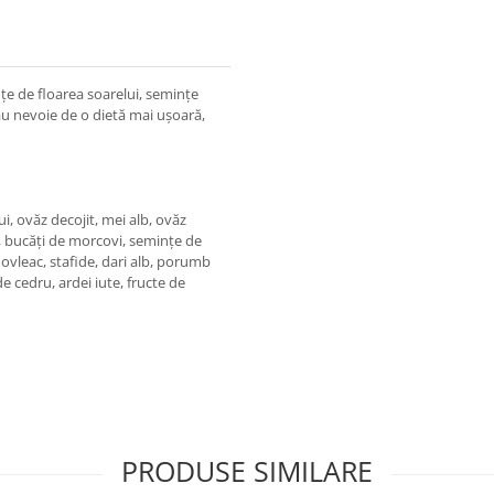
e de floarea soarelui, semințe
au nevoie de o dietă mai ușoară,
i, ovăz decojit, mei alb, ovăz
i, bucăți de morcovi, semințe de
ovleac, stafide, dari alb, porumb
e cedru, ardei iute, fructe de
PRODUSE SIMILARE