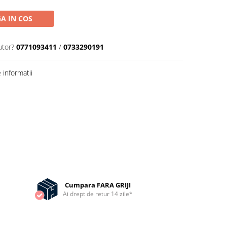
A IN COS
utor?
0771093411
/
0733290191
informatii
Cumpara FARA GRIJI
Ai drept de retur 14 zile*