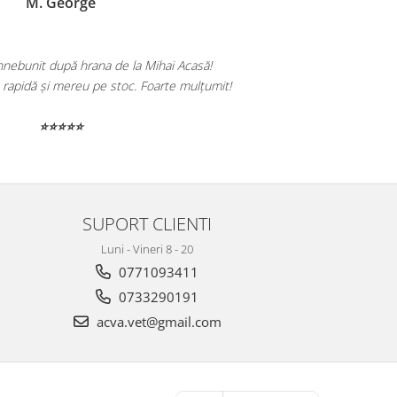
M. George
nnebunit după hrana de la Mihai Acasă!
Totul a veni
e rapidă și mereu pe stoc. Foarte mulțumit!
⭐⭐⭐⭐⭐
SUPORT CLIENTI
Luni - Vineri 8 - 20
0771093411
0733290191
acva.vet@gmail.com