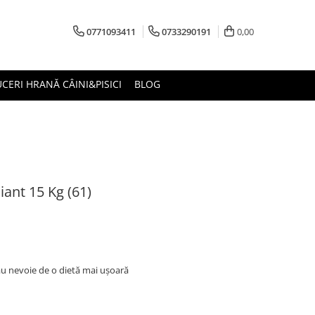
0771093411
0733290191
0,00
CERI HRANĂ CÂINI&PISICI
BLOG
iant 15 Kg (61)
au nevoie de o dietă mai ușoară