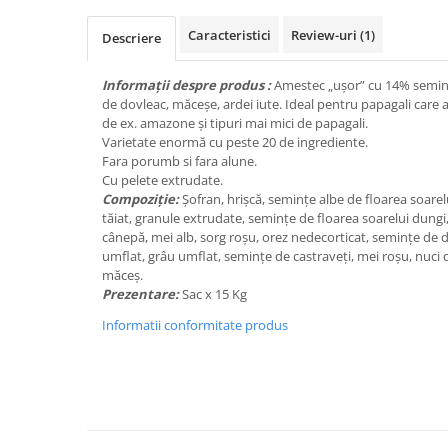
Caracteristici
Review-uri
(1)
Descriere
Informații despre produs :
Amestec „ușor” cu 14% seminț
de dovleac, măceșe, ardei iute. Ideal pentru papagali care 
de ex. amazone și tipuri mai mici de papagali.
Varietate enormă cu peste 20 de ingrediente.
Fara porumb si fara alune.
Cu pelete extrudate.
Compoziţie:
Șofran, hrișcă, semințe albe de floarea soarelu
tăiat, granule extrudate, semințe de floarea soarelui dung
cânepă, mei alb, sorg roșu, orez nedecorticat, semințe de d
umflat, grâu umflat, semințe de castraveți, mei roșu, nuci d
măceș.
Prezentare:
Sac x 15 Kg
Informatii conformitate produs