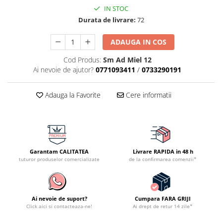
IN STOC
Durata de livrare:
72
ADAUGA IN COS
Cod Produs:
Sm Ad Miel 12
Ai nevoie de ajutor?
0771093411
/
0733290191
Adauga la Favorite
Cere informatii
Garantam CALITATEA
Livrare RAPIDA in 48 h
tuturor produselor comercializate
de la confirmarea comenzii*
Ai nevoie de suport?
Cumpara FARA GRIJI
Click aici si contacteaza-ne!
Ai drept de retur 14 zile*