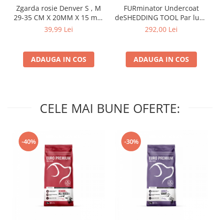
Zgarda rosie Denver S , M
FURminator Undercoat
29-35 CM X 20MM X 15 mm
deSHEDDING TOOL Par lung
- Flamingo
XL
39,99 Lei
292,00 Lei
ADAUGA IN COS
ADAUGA IN COS
CELE MAI BUNE OFERTE:
-40%
-30%