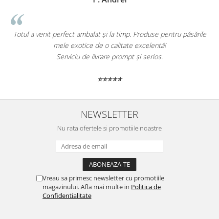
Totul a venit perfect ambalat și la timp. Produse pentru păsările
mele exotice de o calitate excelentă!
Serviciu de livrare prompt și serios.
⭐⭐⭐⭐⭐
NEWSLETTER
Nu rata ofertele si promotiile noastre
Vreau sa primesc newsletter cu promotiile
magazinului. Afla mai multe in
Politica de
Confidentialitate