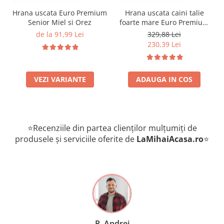
Hrana uscata Euro Premium
Hrana uscata caini talie
Senior Miel si Orez
foarte mare Euro Premium
Giant Adult pui si orez 15
de la 91,99 Lei
329,88 Lei
Kg
230,39 Lei
VEZI VARIANTE
ADAUGA IN COS
⭐Recenziile din partea clienților mulțumiți de
produsele și serviciile oferite de
LaMihaiAcasa
.ro
⭐
P. Andrei