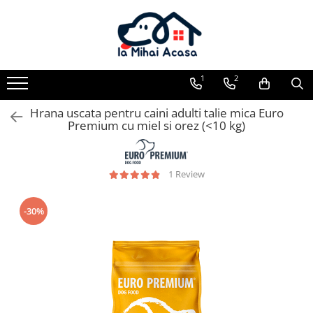
Pasări Exotice
Pasari de curte
Rozatoare
Câini
Pachete promotionale
Pachete promotionale
Pachete promotionale
Test gratuit
1
2
Hrana uscata pentru caini adulti talie mica Euro
Premium cu miel si orez (<10 kg)
1 Review
-30%