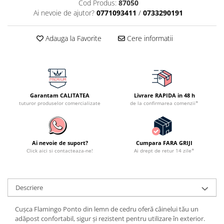
Cod Produs:
87050
Ai nevoie de ajutor?
0771093411
/
0733290191
Adauga la Favorite
Cere informatii
Garantam CALITATEA
Livrare RAPIDA in 48 h
tuturor produselor comercializate
de la confirmarea comenzii*
Ai nevoie de suport?
Cumpara FARA GRIJI
Click aici si contacteaza-ne!
Ai drept de retur 14 zile*
Descriere
Cușca Flamingo Ponto din lemn de cedru oferă câinelui tău un
adăpost confortabil, sigur și rezistent pentru utilizare în exterior.