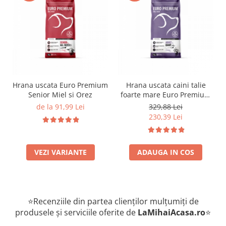
Hrana uscata Euro Premium
Hrana uscata caini talie
Senior Miel si Orez
foarte mare Euro Premium
Giant Adult pui si orez 15
de la 91,99 Lei
329,88 Lei
Kg
230,39 Lei
VEZI VARIANTE
ADAUGA IN COS
⭐Recenziile din partea clienților mulțumiți de
produsele și serviciile oferite de
LaMihaiAcasa
.ro
⭐