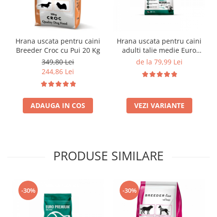
Hrana uscata pentru caini
Hrana uscata pentru caini
Breeder Croc cu Pui 20 Kg
adulti talie medie Euro
Premium cu miel si orez
349,80 Lei
de la 79,99 Lei
(10-25 kg)
244,86 Lei
ADAUGA IN COS
VEZI VARIANTE
PRODUSE SIMILARE
-30%
-30%