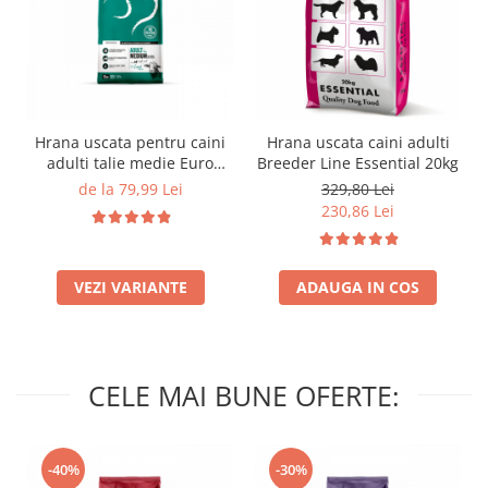
Hrana uscata pentru caini
Hrana uscata caini adulti
adulti talie medie Euro
Breeder Line Essential 20kg
Premium cu miel si orez
de la 79,99 Lei
329,80 Lei
(10-25 kg)
230,86 Lei
VEZI VARIANTE
ADAUGA IN COS
CELE MAI BUNE OFERTE:
-40%
-30%