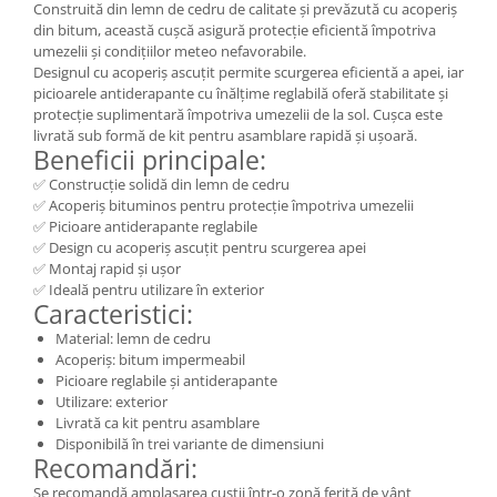
Construită din lemn de cedru de calitate și prevăzută cu acoperiș
din bitum, această cușcă asigură protecție eficientă împotriva
umezelii și condițiilor meteo nefavorabile.
Designul cu acoperiș ascuțit permite scurgerea eficientă a apei, iar
picioarele antiderapante cu înălțime reglabilă oferă stabilitate și
protecție suplimentară împotriva umezelii de la sol. Cușca este
livrată sub formă de kit pentru asamblare rapidă și ușoară.
Beneficii principale:
✅ Construcție solidă din lemn de cedru
✅ Acoperiș bituminos pentru protecție împotriva umezelii
✅ Picioare antiderapante reglabile
✅ Design cu acoperiș ascuțit pentru scurgerea apei
✅ Montaj rapid și ușor
✅ Ideală pentru utilizare în exterior
Caracteristici:
Material: lemn de cedru
Acoperiș: bitum impermeabil
Picioare reglabile și antiderapante
Utilizare: exterior
Livrată ca kit pentru asamblare
Disponibilă în trei variante de dimensiuni
Recomandări:
Se recomandă amplasarea cuștii într-o zonă ferită de vânt