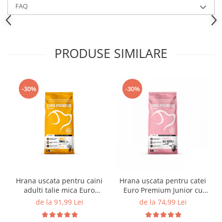
FAQ
PRODUSE SIMILARE
-30%
-30%
Hrana uscata pentru caini
Hrana uscata pentru catei
adulti talie mica Euro
Euro Premium Junior cu
Premium cu miel si orez
miel si orez – crestere
de la 91,99 Lei
de la 74,99 Lei
(<10 kg)
sanatoasa