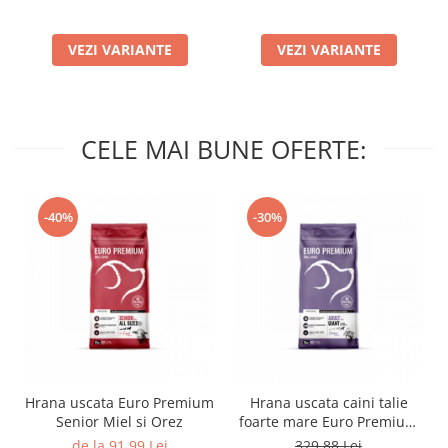
VEZI VARIANTE
VEZI VARIANTE
CELE MAI BUNE OFERTE:
-40%
-30%
Hrana uscata Euro Premium
Hrana uscata caini talie
Senior Miel si Orez
foarte mare Euro Premium
Giant Adult pui si orez 15
de la 91,99 Lei
329,88 Lei