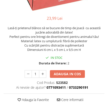
23,99 Lei
Lasă-ți prietenul blănos să se bucure de timp de joacă cu această
jucărie adorabilă din latex!
Perfect pentru ore întregi de divertisment pentru animalul tău!
Material: latex cu umplutură: fibră de poliester
Cu scârțâit pentru distracție suplimentară
Dimensiuni 6 cm L x 5 cm L x 9,5 cm H
IN STOC
Durata de livrare:
2
ADAUGA IN COS
Cod Produs:
523582
Ai nevoie de ajutor?
0771093411
/
0733290191
Adauga la Favorite
Cere informatii