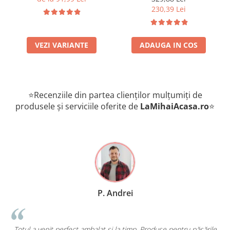
Kg
230,39 Lei
VEZI VARIANTE
ADAUGA IN COS
⭐Recenziile din partea clienților mulțumiți de
produsele și serviciile oferite de
LaMihaiAcasa
.ro
⭐
P. Andrei
Totul a venit perfect ambalat și la timp. Produse pentru păsările