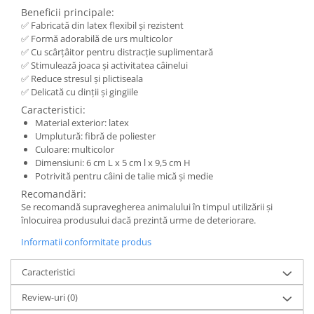
Beneficii principale:
✅ Fabricată din latex flexibil și rezistent
✅ Formă adorabilă de urs multicolor
✅ Cu scârțâitor pentru distracție suplimentară
✅ Stimulează joaca și activitatea câinelui
✅ Reduce stresul și plictiseala
✅ Delicată cu dinții și gingiile
Caracteristici:
Material exterior: latex
Umplutură: fibră de poliester
Culoare: multicolor
Dimensiuni: 6 cm L x 5 cm l x 9,5 cm H
Potrivită pentru câini de talie mică și medie
Recomandări:
Se recomandă supravegherea animalului în timpul utilizării și
înlocuirea produsului dacă prezintă urme de deteriorare.
Informatii conformitate produs
Caracteristici
Review-uri
(0)