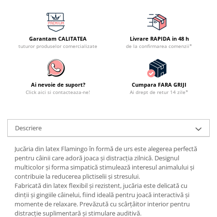
Garantam CALITATEA
Livrare RAPIDA in 48 h
tuturor produselor comercializate
de la confirmarea comenzii*
Ai nevoie de suport?
Cumpara FARA GRIJI
Click aici si contacteaza-ne!
Ai drept de retur 14 zile*
Descriere
Jucăria din latex Flamingo în formă de urs este alegerea perfectă
pentru câinii care adoră joaca și distracția zilnică. Designul
multicolor și forma simpatică stimulează interesul animalului și
contribuie la reducerea plictiselii și stresului.
Fabricată din latex flexibil și rezistent, jucăria este delicată cu
dinții și gingiile câinelui, fiind ideală pentru joacă interactivă și
momente de relaxare. Prevăzută cu scârțâitor interior pentru
distracție suplimentară și stimulare auditivă.