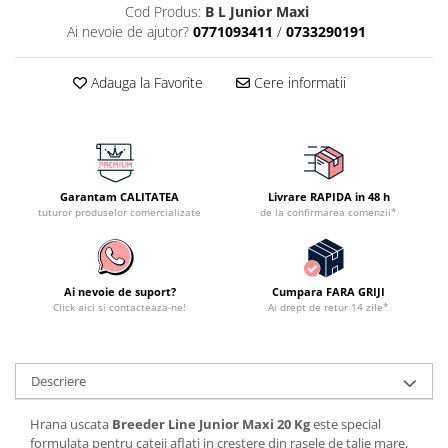
Cod Produs:
B L Junior Maxi
Ai nevoie de ajutor?
0771093411
/
0733290191
Adauga la Favorite
Cere informatii
Garantam CALITATEA
Livrare RAPIDA in 48 h
tuturor produselor comercializate
de la confirmarea comenzii*
Ai nevoie de suport?
Cumpara FARA GRIJI
Click aici si contacteaza-ne!
Ai drept de retur 14 zile*
Descriere
Hrana uscata
Breeder Line Junior Maxi 20 Kg
este special
formulata pentru cateii aflati in crestere din rasele de talie mare,