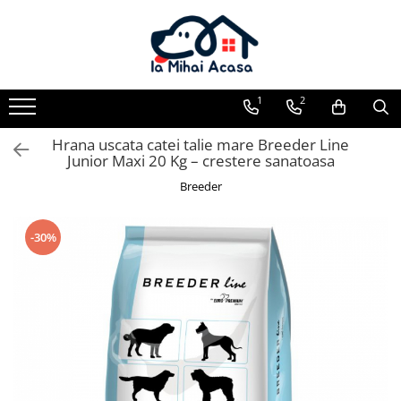
Pasări Exotice
Pasari de curte
Rozatoare
Câini
Pachete promotionale
Pachete promotionale
Pachete promotionale
Test gratuit
1
2
Hrana uscata catei talie mare Breeder Line
Junior Maxi 20 Kg – crestere sanatoasa
Breeder
-30%