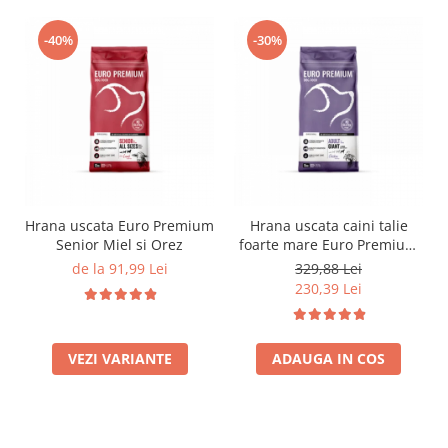
-40%
-30%
Hrana uscata Euro Premium
Hrana uscata caini talie
Senior Miel si Orez
foarte mare Euro Premium
Giant Adult pui si orez 15
de la 91,99 Lei
329,88 Lei
Kg
230,39 Lei
VEZI VARIANTE
ADAUGA IN COS