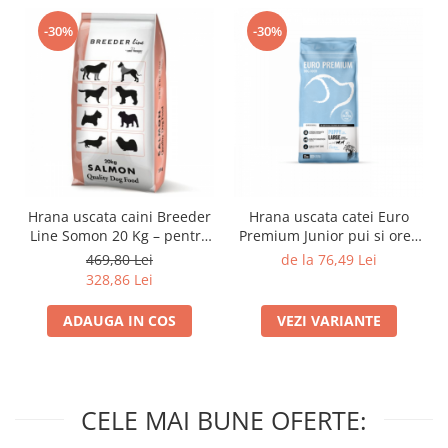
-30%
-30%
Hrana uscata caini Breeder
Hrana uscata catei Euro
Line Somon 20 Kg – pentru
Premium Junior pui si orez
digestie sensibila
– crestere sanatoasa
469,80 Lei
de la 76,49 Lei
328,86 Lei
ADAUGA IN COS
VEZI VARIANTE
CELE MAI BUNE OFERTE: