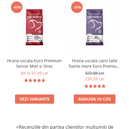
-40%
-30%
Hrana uscata Euro Premium
Hrana uscata caini talie
Senior Miel si Orez
foarte mare Euro Premium
Giant Adult pui si orez 15
de la 91,99 Lei
329,88 Lei
Kg
230,39 Lei
VEZI VARIANTE
ADAUGA IN COS
⭐Recenziile din partea clienților mulțumiți de