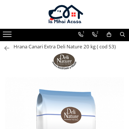
Pasări Exotice
Pasari de curte
Rozatoare
Câini
Pachete promotionale
Pachete promotionale
Pachete promotionale
Test gratuit
1
2
Hrana Canari Extra Deli Nature 20 kg ( cod 53)