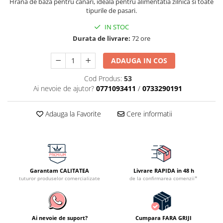
Hrana de baza pentru canari, ideala pentru alimentatia zilnica si toate
tipurile de pasari.
IN STOC
Durata de livrare:
72 ore
ADAUGA IN COS
Cod Produs:
53
Ai nevoie de ajutor?
0771093411
/
0733290191
Adauga la Favorite
Cere informatii
Garantam CALITATEA
Livrare RAPIDA in 48 h
tuturor produselor comercializate
de la confirmarea comenzii*
Ai nevoie de suport?
Cumpara FARA GRIJI