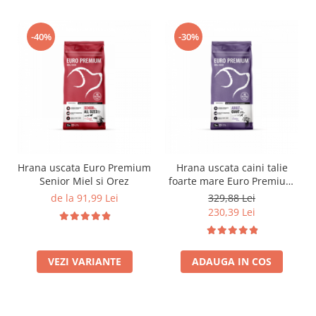
-40%
-30%
Hrana uscata Euro Premium
Hrana uscata caini talie
Senior Miel si Orez
foarte mare Euro Premium
Giant Adult pui si orez 15
de la 91,99 Lei
329,88 Lei
Kg
230,39 Lei
VEZI VARIANTE
ADAUGA IN COS