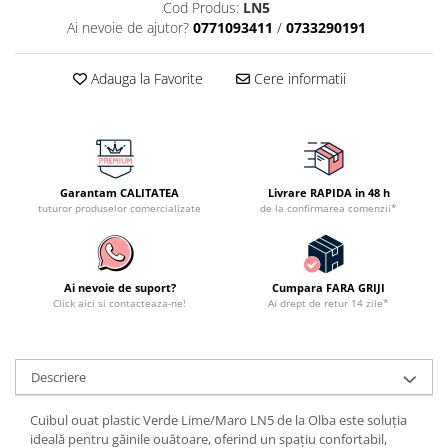
Cod Produs:
LN5
Ai nevoie de ajutor?
0771093411
/
0733290191
Adauga la Favorite
Cere informatii
Garantam CALITATEA
Livrare RAPIDA in 48 h
tuturor produselor comercializate
de la confirmarea comenzii*
Ai nevoie de suport?
Cumpara FARA GRIJI
Click aici si contacteaza-ne!
Ai drept de retur 14 zile*
Descriere
Cuibul ouat plastic Verde Lime/Maro LN5 de la Olba este soluția
ideală pentru găinile ouătoare, oferind un spațiu confortabil,