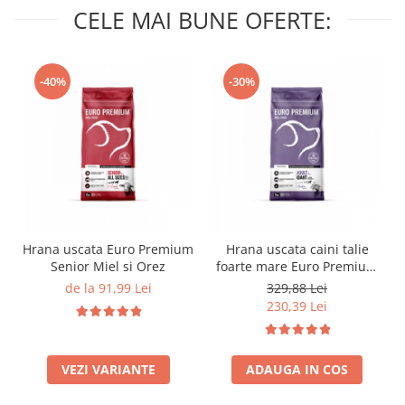
CELE MAI BUNE OFERTE:
-40%
-30%
Hrana uscata Euro Premium
Hrana uscata caini talie
Senior Miel si Orez
foarte mare Euro Premium
Giant Adult pui si orez 15
de la 91,99 Lei
329,88 Lei
Kg
230,39 Lei
VEZI VARIANTE
ADAUGA IN COS