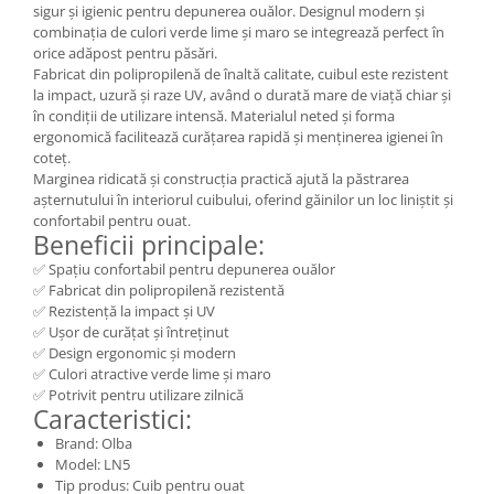
sigur și igienic pentru depunerea ouălor. Designul modern și
combinația de culori verde lime și maro se integrează perfect în
orice adăpost pentru păsări.
Fabricat din polipropilenă de înaltă calitate, cuibul este rezistent
la impact, uzură și raze UV, având o durată mare de viață chiar și
în condiții de utilizare intensă. Materialul neted și forma
ergonomică facilitează curățarea rapidă și menținerea igienei în
coteț.
Marginea ridicată și construcția practică ajută la păstrarea
așternutului în interiorul cuibului, oferind găinilor un loc liniștit și
confortabil pentru ouat.
Beneficii principale:
✅ Spațiu confortabil pentru depunerea ouălor
✅ Fabricat din polipropilenă rezistentă
✅ Rezistență la impact și UV
✅ Ușor de curățat și întreținut
✅ Design ergonomic și modern
✅ Culori atractive verde lime și maro
✅ Potrivit pentru utilizare zilnică
Caracteristici:
Brand: Olba
Model: LN5
Tip produs: Cuib pentru ouat