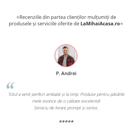
⭐Recenziile din partea clienților mulțumiți de
produsele și serviciile oferite de
LaMihaiAcasa
.ro
⭐
P. Andrei
t ambalat și la timp. Produse pentru păsările
Comand des pentru ani
xotice de o calitate excelentă!
livrare rapi
iu de livrare prompt și serios.
Recomand
⭐⭐⭐⭐⭐