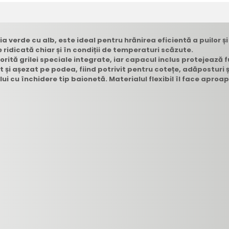
a verde cu alb, este ideal pentru hrănirea eficientă a puilor și
te ridicată chiar și în condiții de temperaturi scăzute.
rită grilei speciale integrate, iar capacul inclus protejează f
t și așezat pe podea, fiind potrivit pentru cotețe, adăposturi ș
i cu închidere tip baionetă. Materialul flexibil îl face aproape