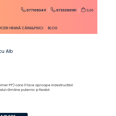
0771093411
0733290191
0,00
CERI HRANĂ CÂINI&PISICI
BLOG
cu Alb
imer PP) care îl face aproape indestructibil.
alul rămâne puternic și flexibil.