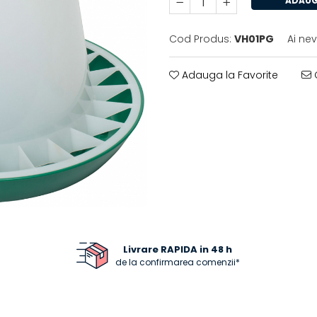
ADAUG
Cod Produs:
VH01PG
Ai ne
Adauga la Favorite
C
Livrare RAPIDA in 48 h
de la confirmarea comenzii*