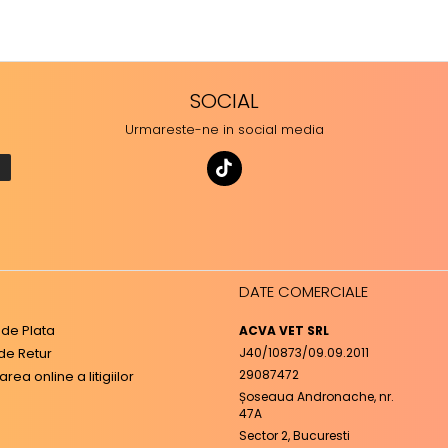
SOCIAL
Urmareste-ne in social media
DATE COMERCIALE
de Plata
ACVA VET SRL
 de Retur
J40/10873/09.09.2011
29087472
rea online a litigiilor
Șoseaua Andronache, nr.
47A
Sector 2, Bucuresti