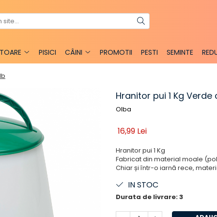
TOARE
PISICI
CÂINI
PROMOTII
PESTI
SEMINTE
REDU
lb
Hranitor pui 1 Kg Verde 
Olba
16,99 Lei
Hranitor pui 1 Kg
Fabricat din material moale (pol
Chiar și într-o iarnă rece, materi
IN STOC
Durata de livrare:
3