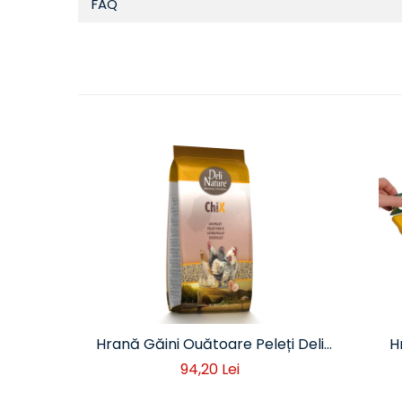
FAQ
Hrană Găini Ouătoare Peleți Deli
H
Nature 20 kg
94,20 Lei