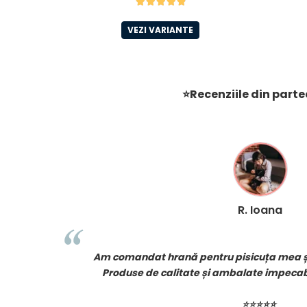
VEZI VARIANTE
⭐Recenziile din partea
M. George
oua zi!
Câinele meu e înnebunit după hrana
drag!
Prețuri bune, livrare rapidă și mereu p
⭐⭐⭐⭐⭐