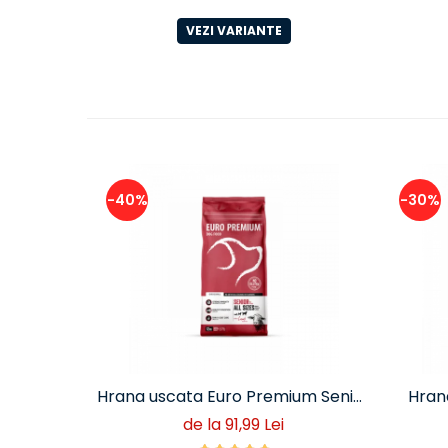
VEZI VARIANTE
-40%
-30%
Hrana uscata Euro Premium Senior
Hrana
Miel si Orez
mare 
de la 91,99 Lei