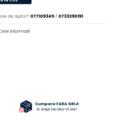
A IN COS
voie de ajutor?
0771093411
/
0733290191
ere informatii
Cumpara FARA GRIJI
Ai drept de retur 14 zile*