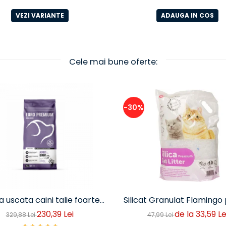
VEZI VARIANTE
ADAUGA IN COS
Cele mai bune oferte:
-30%
 uscata caini talie foarte
Silicat Granulat Flamingo
Euro Premium Giant Adult
Litieră Pisici
230,39 Lei
de la 33,59 Le
329,88 Lei
47,99 Lei
pui si orez 15 Kg