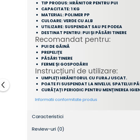
TIP PRODUS: HRĂNITOR PENTRU PUI
CAPACITATE: 1 KG
MATERIAL: POLIMER PP
CULOARE: VERDE CU ALB
UTILIZARE: SUSPENDAT SAU PE PODEA
DESTINAT PENTRU: PUI ȘI PĂSĂRI TINERE
Recomandat pentru:
PUI DE GĂINĂ
PREPELIȚE
PĂSĂRI TINERE
FERME ȘI GOSPODĂRII
Instrucțiuni de utilizare:
UMPLEȚI HRĂNITORUL CU FURAJ USCAT.
POATE FI SUSPENDAT LA NIVELUL SPATELUI P
CURĂȚAȚI PERIODIC PENTRU MENȚINEREA IGIEN
Informatii conformitate produs
Caracteristici
Review-uri
(0)