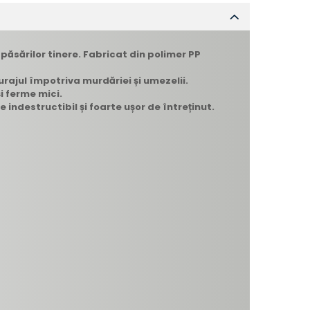
 păsărilor tinere. Fabricat din polimer PP
urajul împotriva murdăriei și umezelii.
i ferme mici.
 indestructibil și foarte ușor de întreținut.