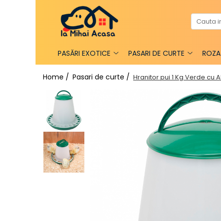
Pasări Exotice
Pasari de curte
Rozatoare
Câini
PASĂRI EXOTICE
PASARI DE CURTE
ROZA
Pachete promotionale
Pachete promotionale
Pachete promotionale
Test gratuit
Home /
Pasari de curte /
Hranitor pui 1 Kg Verde cu A