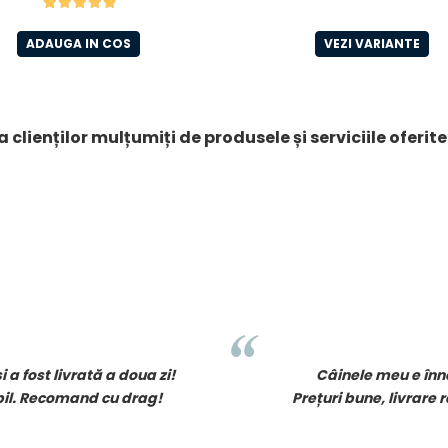
ADAUGA IN COS
VEZI VARIANTE
 clienților mulțumiți de produsele și serviciile oferit
 de la Mihai Acasă!
Totul a venit perfect ambala
e stoc. Foarte mulțumit!
d
Servici