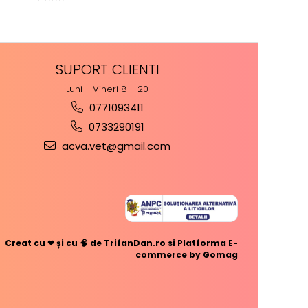
⭐⭐⭐⭐⭐
SUPORT CLIENTI
Luni - Vineri 8 - 20
0771093411
0733290191
acva.vet@gmail.com
Creat cu ❤ și cu 🧠 de TrifanDan.ro
si
Platforma E-
commerce by Gomag