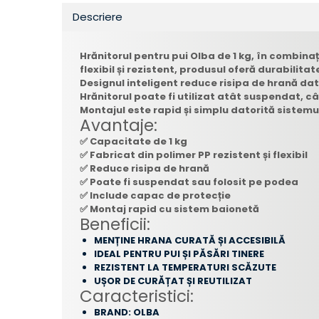
Descriere
Hrănitorul pentru pui Olba de 1 kg, în combinați
flexibil și rezistent, produsul oferă durabilita
Designul inteligent reduce risipa de hrană dato
Hrănitorul poate fi utilizat atât suspendat, câ
Montajul este rapid și simplu datorită sistemulu
Avantaje:
✅ Capacitate de 1 kg
✅ Fabricat din polimer PP rezistent și flexibil
✅ Reduce risipa de hrană
✅ Poate fi suspendat sau folosit pe podea
✅ Include capac de protecție
✅ Montaj rapid cu sistem baionetă
Beneficii:
MENȚINE HRANA CURATĂ ȘI ACCESIBILĂ
IDEAL PENTRU PUI ȘI PĂSĂRI TINERE
REZISTENT LA TEMPERATURI SCĂZUTE
UȘOR DE CURĂȚAT ȘI REUTILIZAT
Caracteristici:
BRAND: OLBA