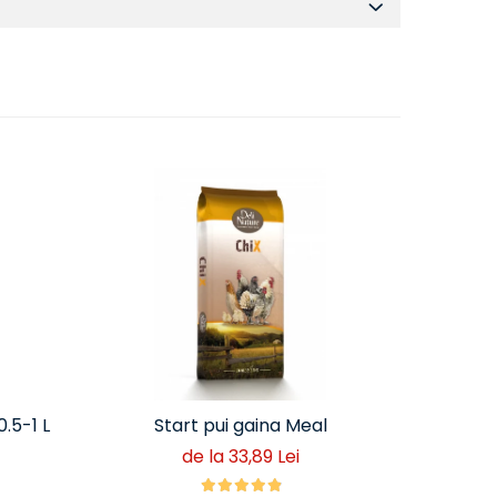
.5-1 L
Start pui gaina Meal
Hrana 
de la 33,89 Lei