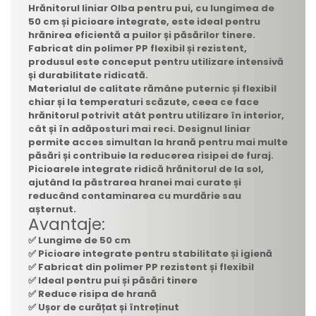
Hrănitorul liniar Olba pentru pui, cu lungimea de
50 cm și picioare integrate, este ideal pentru
hrănirea eficientă a puilor și păsărilor tinere.
Fabricat din polimer PP flexibil și rezistent,
produsul este conceput pentru utilizare intensivă
și durabilitate ridicată.
Materialul de calitate rămâne puternic și flexibil
chiar și la temperaturi scăzute, ceea ce face
hrănitorul potrivit atât pentru utilizare în interior,
cât și în adăposturi mai reci. Designul liniar
permite acces simultan la hrană pentru mai multe
păsări și contribuie la reducerea risipei de furaj.
Picioarele integrate ridică hrănitorul de la sol,
ajutând la păstrarea hranei mai curate și
reducând contaminarea cu murdărie sau
așternut.
Avantaje:
✅ Lungime de 50 cm
✅ Picioare integrate pentru stabilitate și igienă
✅ Fabricat din polimer PP rezistent și flexibil
✅ Ideal pentru pui și păsări tinere
✅ Reduce risipa de hrană
✅ Ușor de curățat și întreținut