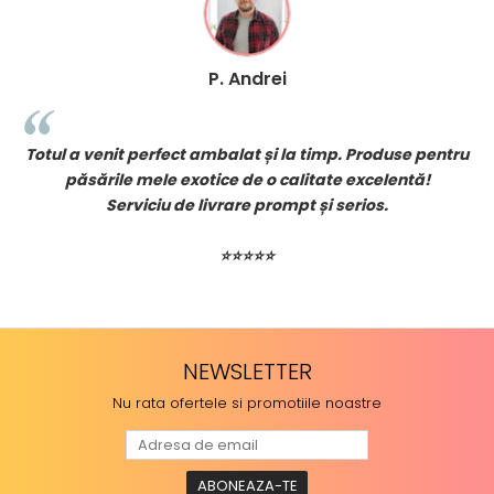
P. Andrei
erfect ambalat și la timp. Produse pentru
Comand des pent
ele exotice de o calitate excelentă!
durabile, livrar
ciu de livrare prompt și serios.
Recoman
⭐⭐⭐⭐⭐
NEWSLETTER
Nu rata ofertele si promotiile noastre