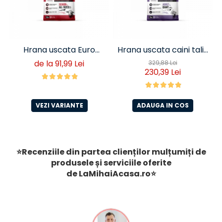
Hrana uscata Euro
Hrana uscata caini talie
Premium Senior Miel si
foarte mare Euro
de la 91,99 Lei
329,88 Lei
230,39 Lei
Orez
Premium Giant Adult pui
si orez 15 Kg
VEZI VARIANTE
ADAUGA IN COS
⭐Recenziile din partea clienților mulțumiți de
produsele și serviciile oferite
de
LaMihaiAcasa
.ro
⭐