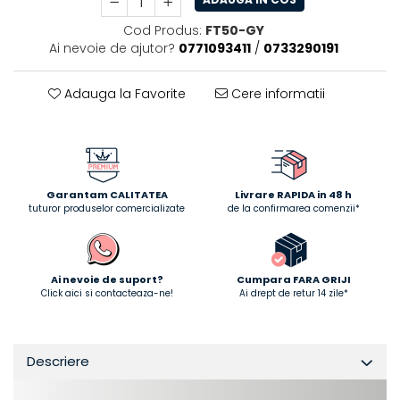
Cod Produs:
FT50-GY
Ai nevoie de ajutor?
0771093411
/
0733290191
Adauga la Favorite
Cere informatii
Garantam CALITATEA
Livrare RAPIDA in 48 h
tuturor produselor comercializate
de la confirmarea comenzii*
Ai nevoie de suport?
Cumpara FARA GRIJI
Click aici si contacteaza-ne!
Ai drept de retur 14 zile*
Descriere