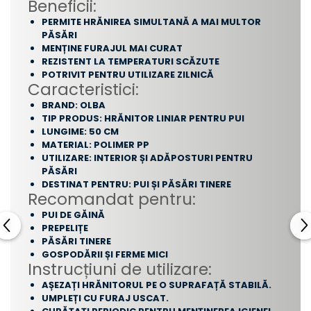
Beneficii:
PERMITE HRĂNIREA SIMULTANĂ A MAI MULTOR
PĂSĂRI
MENȚINE FURAJUL MAI CURAT
REZISTENT LA TEMPERATURI SCĂZUTE
POTRIVIT PENTRU UTILIZARE ZILNICĂ
Caracteristici:
BRAND: OLBA
TIP PRODUS: HRĂNITOR LINIAR PENTRU PUI
LUNGIME: 50 CM
MATERIAL: POLIMER PP
UTILIZARE: INTERIOR ȘI ADĂPOSTURI PENTRU
PĂSĂRI
DESTINAT PENTRU: PUI ȘI PĂSĂRI TINERE
Recomandat pentru:
PUI DE GĂINĂ
PREPELIȚE
PĂSĂRI TINERE
GOSPODĂRII ȘI FERME MICI
Instrucțiuni de utilizare:
AȘEZAȚI HRĂNITORUL PE O SUPRAFAȚĂ STABILĂ.
UMPLEȚI CU FURAJ USCAT.