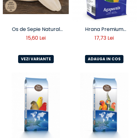
Os de Sepie Natural
Hrana Premium
pentru Păsări – Sursă de
Agapornis 1 kg
15,60 Lei
17,73 Lei
Calciu și Minerale - 100
grame
VEZI VARIANTE
ADAUGA IN COS