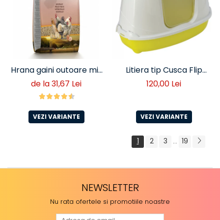
Hrana gaini outoare mix
Litiera tip Cusca Flip
cereale
Corner
de la 31,67 Lei
120,00 Lei
VEZI VARIANTE
VEZI VARIANTE
1
2
3
19
...
NEWSLETTER
Nu rata ofertele si promotiile noastre