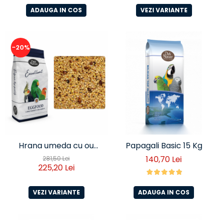
Animale Mici
ADAUGA IN COS
VEZI VARIANTE
-20%
Hrana umeda cu ou
Papagali Basic 15 Kg
pentru papagali si perusi
140,70 Lei
281,50 Lei
225,20 Lei
Deli Nature
VEZI VARIANTE
ADAUGA IN COS