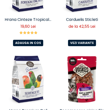
Hrana Cinteze Tropicale
Carduelis Sticleti
5* 800 gr
19,60 Lei
de la 42,55 Lei
ADAUGA IN COS
VEZI VARIANTE