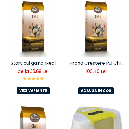
Start pui gaina Meal
Hrana Crestere Pui Chix
20 KG
de la 33,89 Lei
100,40 Lei
VEZI VARIANTE
ADAUGA IN COS