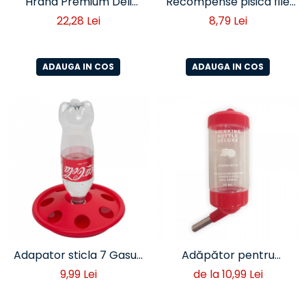
Hrana Premium Deli
Recompense pisica file
Nature Serengeti pentru
de rata 60 gr
22,28 Lei
8,79 Lei
Papagali Mici 800 g – Mix
cu Fructe și Semințe
ADAUGA IN COS
ADAUGA IN COS
Adapator sticla 7 Gasuri
Adăpător pentru
0.5-1 L
Rozătoare 80 ml Olba –
9,99 Lei
de la 10,99 Lei
pentru Hamsteri și