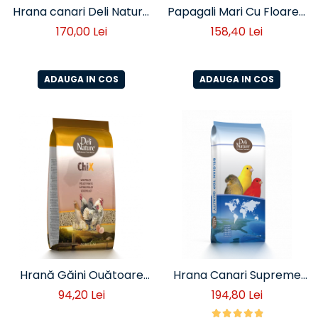
Hrana canari Deli Nature
Papagali Mari Cu Floarea
Basic 20 kg ( cod 50) –
Soarelui 20 Kg
170,00 Lei
158,40 Lei
amestec seminte pentru
hranire zilnica
ADAUGA IN COS
ADAUGA IN COS
Hrană Găini Ouătoare
Hrana Canari Supreme
Peleți Deli Nature 20 kg
Deli nature 20 kg (Cod
94,20 Lei
194,80 Lei
55)