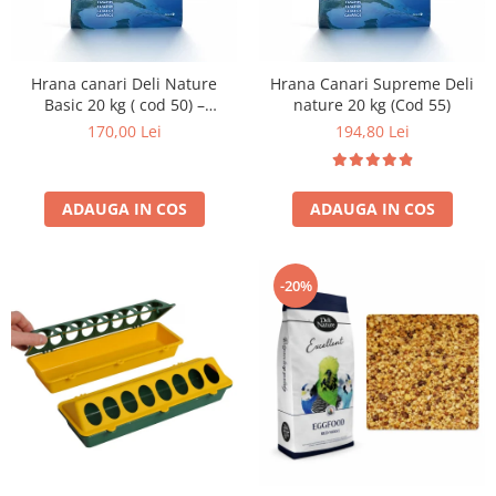
Hrana canari Deli Nature
Hrana Canari Supreme Deli
Basic 20 kg ( cod 50) –
nature 20 kg (Cod 55)
amestec seminte pentru
170,00 Lei
194,80 Lei
hranire zilnica
ADAUGA IN COS
ADAUGA IN COS
-20%