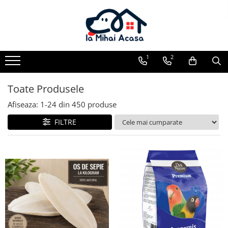
Pasări Exotice
Pasari de curte
Rozatoare
Câini
Pachete promotionale
Pachete promotionale
Pachete promotionale
Test gratuit
1
2
Toate Produsele
Afiseaza:
1-
24
din
450
produse
FILTRE