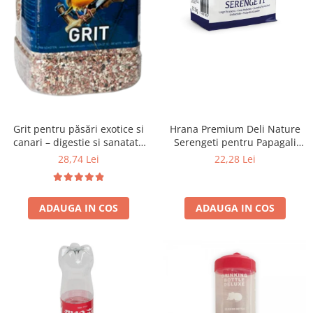
Hrana Premium Deli Nature
Grit pentru păsări exotice si
Serengeti pentru Papagali
canari – digestie si sanatate
Mici 800 g – Mix cu Fructe și
Deli Nature 1,2 kg
22,28 Lei
28,74 Lei
Semințe
ADAUGA IN COS
ADAUGA IN COS