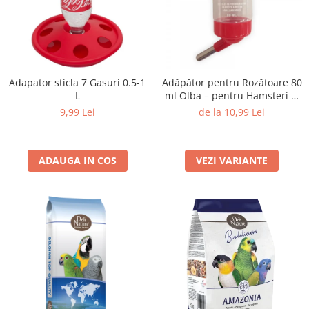
Adapator sticla 7 Gasuri 0.5-1
Adăpător pentru Rozătoare 80
L
ml Olba – pentru Hamsteri și
Animale Mici
9,99 Lei
de la 10,99 Lei
ADAUGA IN COS
VEZI VARIANTE