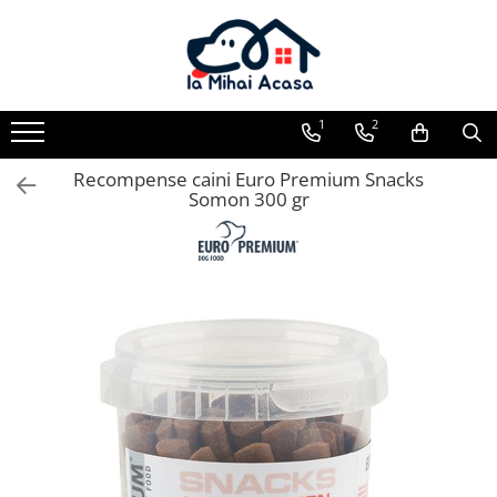
Pasări Exotice
Pasari de curte
Rozatoare
Câini
Pachete promotionale
Pachete promotionale
Pachete promotionale
Test gratuit
1
2
Recompense caini Euro Premium Snacks
Somon 300 gr