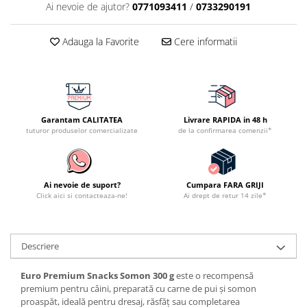
Ai nevoie de ajutor?
0771093411
/
0733290191
Adauga la Favorite
Cere informatii
Garantam CALITATEA
Livrare RAPIDA in 48 h
tuturor produselor comercializate
de la confirmarea comenzii*
Ai nevoie de suport?
Cumpara FARA GRIJI
Click aici si contacteaza-ne!
Ai drept de retur 14 zile*
Descriere
Euro Premium Snacks Somon 300 g
este o recompensă
premium pentru câini, preparată cu carne de pui și somon
proaspăt, ideală pentru dresaj, răsfăț sau completarea