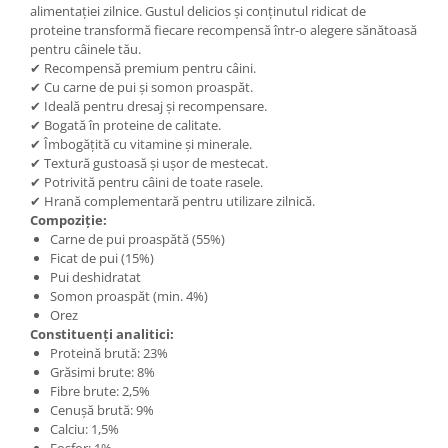
alimentației zilnice. Gustul delicios și conținutul ridicat de
proteine transformă fiecare recompensă într-o alegere sănătoasă
pentru câinele tău.
✔ Recompensă premium pentru câini.
✔ Cu carne de pui și somon proaspăt.
✔ Ideală pentru dresaj și recompensare.
✔ Bogată în proteine de calitate.
✔ Îmbogățită cu vitamine și minerale.
✔ Textură gustoasă și ușor de mestecat.
✔ Potrivită pentru câini de toate rasele.
✔ Hrană complementară pentru utilizare zilnică.
Compoziție:
Carne de pui proaspătă (55%)
Ficat de pui (15%)
Pui deshidratat
Somon proaspăt (min. 4%)
Orez
Constituenți analitici:
Proteină brută: 23%
Grăsimi brute: 8%
Fibre brute: 2,5%
Cenușă brută: 9%
Calciu: 1,5%
Fosfor: 1%