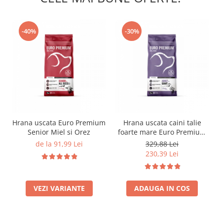
-40%
-30%
Hrana uscata Euro Premium
Hrana uscata caini talie
Senior Miel si Orez
foarte mare Euro Premium
Giant Adult pui si orez 15
de la 91,99 Lei
329,88 Lei
Kg
230,39 Lei
VEZI VARIANTE
ADAUGA IN COS