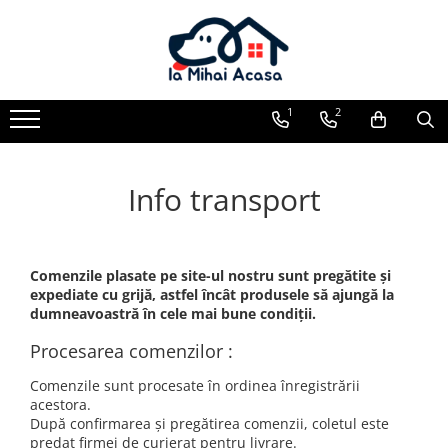
Pasări Exotice
Pasari de curte
Rozatoare
Câini
Pachete promotionale
Pachete promotionale
Pachete promotionale
Test gratuit
1
2
Info transport
Comenzile plasate pe site-ul nostru sunt pregătite și
expediate cu grijă, astfel încât produsele să ajungă la
dumneavoastră în cele mai bune condiții.
Procesarea comenzilor :
Comenzile sunt procesate în ordinea înregistrării
acestora.
După confirmarea și pregătirea comenzii, coletul este
predat firmei de curierat pentru livrare.