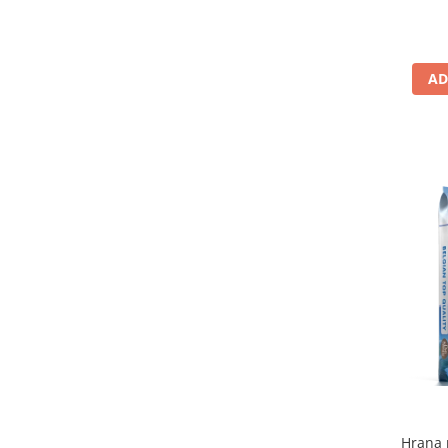
Del
AD
Hrana 