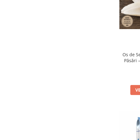
Os de S
Păsări 
V