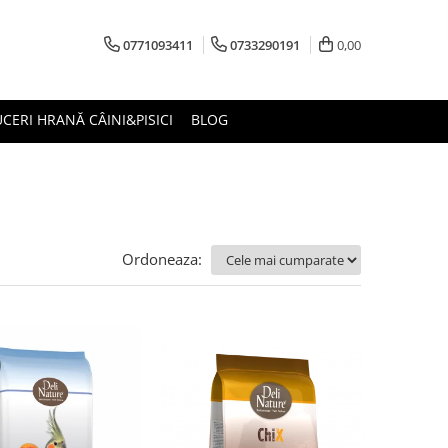
0771093411
0733290191
0,00
CERI HRANĂ CÂINI&PISICI
BLOG
Ordoneaza: