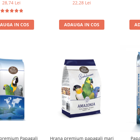
Mici 800 g – Mix cu Fructe și
i Nature 1,2 kg
22,28 Lei
28,74 Lei
Semințe
ADAUGA IN COS
AD
AUGA IN COS
Papa
premium Papagali
Hrana premium papagali mari