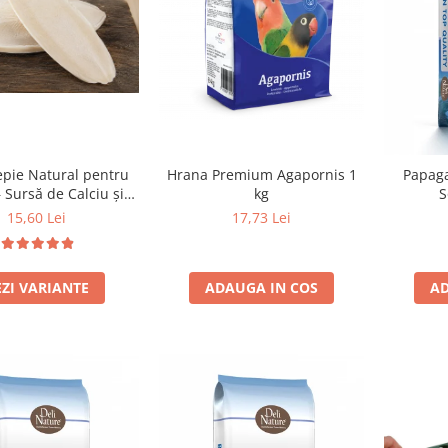
Hrana Premium Agapornis 1
epie Natural pentru
Papaga
kg
– Sursă de Calciu și
S
Minerale - 100 grame
17,73 Lei
15,60 Lei
ADAUGA IN COS
EZI VARIANTE
AD