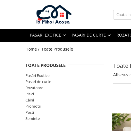
Pasări Exotice
Pasari de curte
Rozatoare
Câini
Pachete promotionale
Pachete promotionale
Pachete promotionale
Test gratuit
PASĂRI EXOTICE
PASARI DE CURTE
ROZAT
Home /
Toate Produsele
Toate 
TOATE PRODUSELE
Afiseaza:
Pasări Exotice
Pasari de curte
Rozatoare
Pisici
Câini
Promotii
Pesti
Seminte