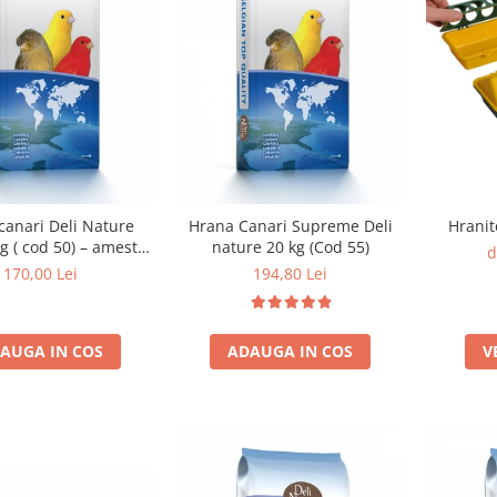
Hranit
canari Deli Nature
Hrana Canari Supreme Deli
kg ( cod 50) – amestec
nature 20 kg (Cod 55)
d
entru hranire zilnica
170,00 Lei
194,80 Lei
V
AUGA IN COS
ADAUGA IN COS