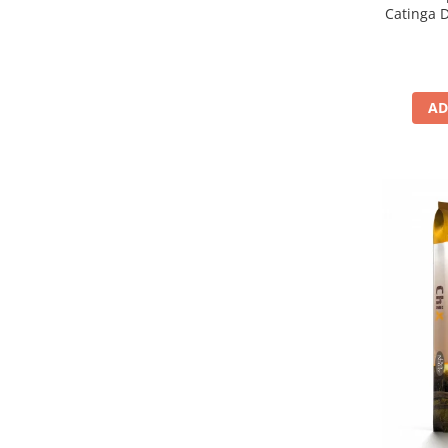
Catinga D
AD