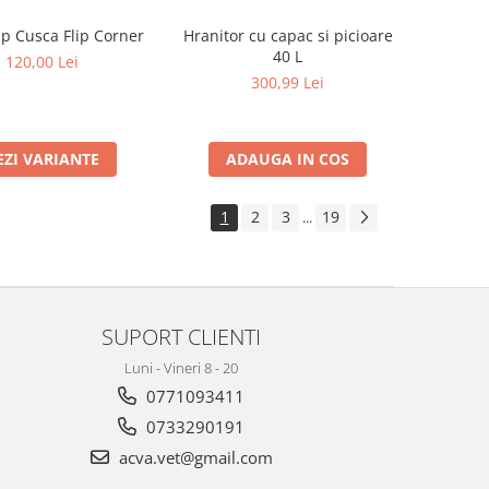
tip Cusca Flip Corner
Hranitor cu capac si picioare
40 L
120,00 Lei
300,99 Lei
EZI VARIANTE
ADAUGA IN COS
1
2
3
19
...
SUPORT CLIENTI
Luni - Vineri 8 - 20
0771093411
0733290191
acva.vet@gmail.com