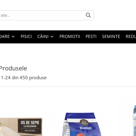
OARE
PISICI
CÂINI
PROMOTII
PESTI
SEMINTE
REDU
Produsele
1-
24
din
450
produse