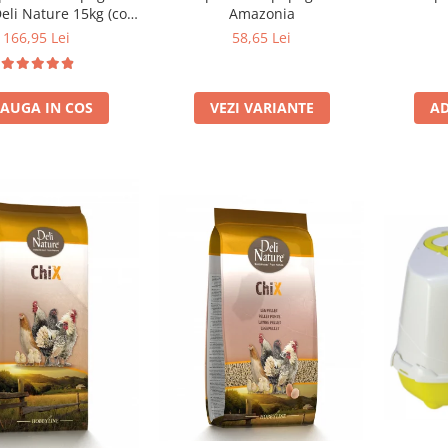
eli Nature 15kg (cod
Amazonia
24)
166,95 Lei
58,65 Lei
AD
AUGA IN COS
VEZI VARIANTE