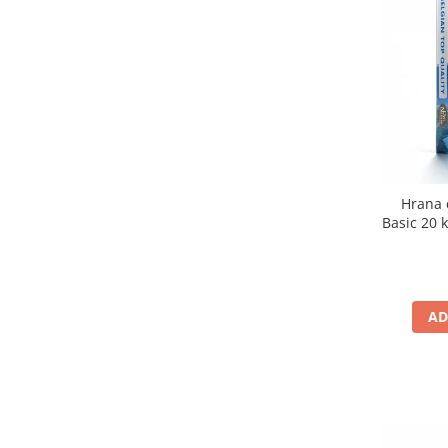
Hrana 
Basic 20 
seminte p
AD