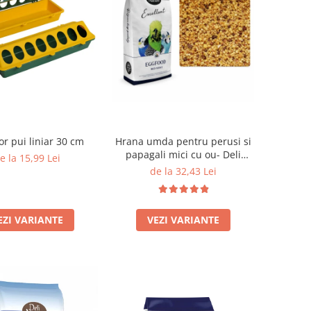
or pui liniar 30 cm
Hrana umda pentru perusi si
papagali mici cu ou- Deli
e la 15,99 Lei
Nature Eggfood
de la 32,43 Lei
EZI VARIANTE
VEZI VARIANTE