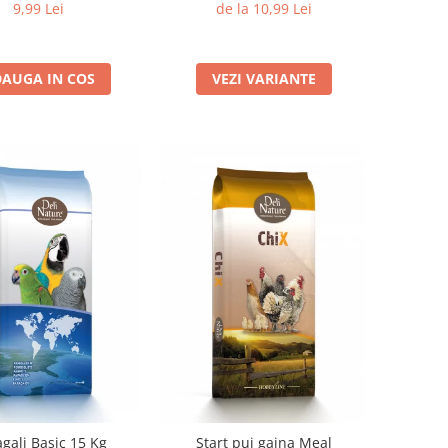
Animale Mici
9,99 Lei
de la 10,99 Lei
AUGA IN COS
VEZI VARIANTE
gali Basic 15 Kg
Start pui gaina Meal