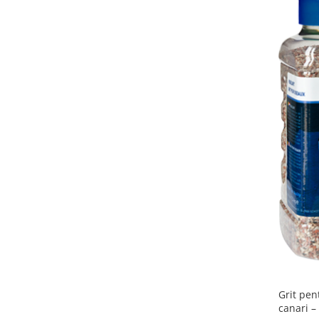
Grit pen
canari –