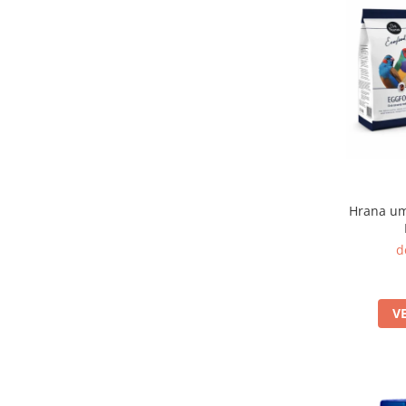
Hrana um
d
V