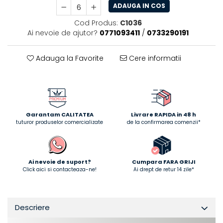
ADAUGA IN COS
Cod Produs:
C1036
Ai nevoie de ajutor?
0771093411
/
0733290191
Adauga la Favorite
Cere informatii
Garantam CALITATEA
Livrare RAPIDA in 48 h
tuturor produselor comercializate
de la confirmarea comenzii*
Ai nevoie de suport?
Cumpara FARA GRIJI
Click aici si contacteaza-ne!
Ai drept de retur 14 zile*
Descriere