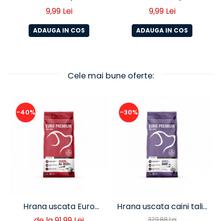
Dovlecei 125 gr
Morcov 125 gr
9,99 Lei
9,99 Lei
ADAUGA IN COS
ADAUGA IN COS
Cele mai bune oferte:
-40%
-30%
Hrana uscata Euro
Hrana uscata caini talie
Premium Senior Miel si
foarte mare Euro
de la 91,99 Lei
329,88 Lei