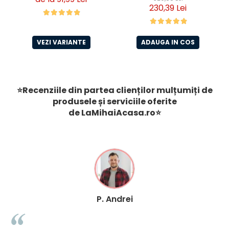
230,39 Lei
Orez
Premium Giant Adult pui
si orez 15 Kg
VEZI VARIANTE
ADAUGA IN COS
⭐Recenziile din partea clienților mulțumiți de
produsele și serviciile oferite
de
LaMihaiAcasa
.ro
⭐
P. Andrei