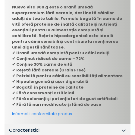
Nuevo Vita 800 g este o hrană umedă
superpremium fără cereale, destinată câinilor
adulți de toate taliile. Formula bogată în carne de
vită oferă proteine de înaltă calitate și nutrienți
esențiali pentru o alimentație completă și
echilibrată. Rețeta hipoalergenică este ideală
pentru câinii sensibili și contribuie la menținerea
unei digestii sănătoase.
✔ Hrană umedă completă pentru câini adulți
✔ Conținut ridicat de carne – 72%
✔ Conține 30% carne de vită
✔ Rețetă fără cereale (Grain Free)
✔ Potrivită pentru câinii cu sensibilități alimentare
✔ Hipoalergenică și ușor digerabilă
✔ Bogată în proteine de calitate
✔ Fără conservanți artificiali
✔ Fără coloranți și potențiatori de gust artificiali
✔ Fără făinuri modificate și făină de oase
Informatii conformitate produs
Caracteristici