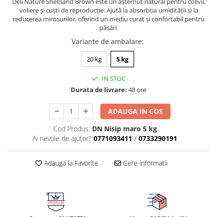
Deli Nature Shellsand Brown este un așternut natural pentru colivii,
voliere și cuști de reproducție. Ajută la absorbția umidității și la
reducerea mirosurilor, oferind un mediu curat și confortabil pentru
păsări.
Variante de ambalare
:
20 kg
5 kg
IN STOC
Durata de livrare:
48 ore
ADAUGA IN COS
Cod Produs:
DN Nisip maro 5 kg
Ai nevoie de ajutor?
0771093411
/
0733290191
Adauga la Favorite
Cere informatii