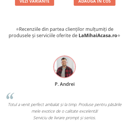
VEZI VARIANTE
ADAUGA IN COS
⭐Recenziile din partea clienților mulțumiți de
produsele și serviciile oferite de
LaMihaiAcasa
.ro
⭐
P. Andrei
 a venit perfect ambalat și la timp. Produse pentru păsările
Comand 
mele exotice de o calitate excelentă!
Serviciu de livrare prompt și serios.