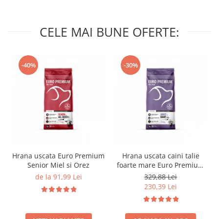
CELE MAI BUNE OFERTE:
-40%
-30%
Hrana uscata Euro Premium
Hrana uscata caini talie
Senior Miel si Orez
foarte mare Euro Premium
Giant Adult pui si orez 15
de la 91,99 Lei
329,88 Lei
Kg
230,39 Lei