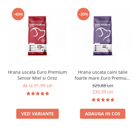
-40%
-30%
Hrana uscata Euro Premium
Hrana uscata caini talie
Senior Miel si Orez
foarte mare Euro Premium
Giant Adult pui si orez 15
de la 91,99 Lei
329,88 Lei
Kg
230,39 Lei
VEZI VARIANTE
ADAUGA IN COS