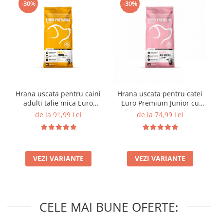
-30%
-30%
Hrana uscata pentru caini
Hrana uscata pentru catei
adulti talie mica Euro
Euro Premium Junior cu
Premium cu miel si orez
miel si orez – crestere
de la 91,99 Lei
de la 74,99 Lei
(<10 kg)
sanatoasa
VEZI VARIANTE
VEZI VARIANTE
CELE MAI BUNE OFERTE: