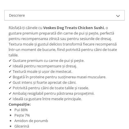
Descriere
Răsfață-ți câinele cu
Voskes Dog Treats Chicken Sushi
, o
gustare premium preparată din carne de pui și pește, perfectă
pentru recompensarea zilnică sau pentru sesiunile de dresaj.
Textura moale și gustul delicios transformă fiecare recompensă
într-un moment de bucurie, fiind potrivită pentru câini de toate
taliile.
✔ Gustare premium cu carne de pui și pește.
✔ Ideală pentru recompensare și dresaj.
✔ Textură moale și ușor de mestecat.
✔ Bogată în proteine pentru susținerea masei musculare.
✔ Gust intens și foarte apreciat de câini.
✔ Potrivită pentru câini de toate taliile și rasele.
✔ Ambalaj resigilabil pentru păstrarea prospețimii.
✔ Ideală ca gustare între mesele principale.
Compoziție:
Pui 88%
Pește 7%
Amidon de porumb
Glicerină