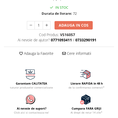
IN STOC
Durata de livrare:
72
ADAUGA IN COS
Cod Produs:
VS16057
Ai nevoie de ajutor?
0771093411
/
0733290191
Adauga la Favorite
Cere informatii
Garantam CALITATEA
Livrare RAPIDA in 48 h
tuturor produselor comercializate
de la confirmarea comenzii*
Ai nevoie de suport?
Cumpara FARA GRIJI
Click aici si contacteaza-ne!
Ai drept de retur 14 zile*