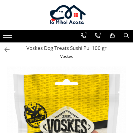
Pasări Exotice
Pasari de curte
Rozatoare
Câini
Pachete promotionale
Pachete promotionale
Pachete promotionale
Test gratuit
1
2
Voskes Dog Treats Sushi Pui 100 gr
Voskes