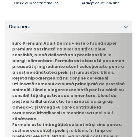
Click aici si contacteaza-ne!
Ai drept de retur 14 zile*
Descriere
Euro Premium Adult Derma+ este o hrană super
premium destinată câinilor adulți cu piele
sensibilă, blană delicată sau predispoziție la
alergii alimentare. Formula este bazată pe somon
proaspăt și ingrediente atent selecționate pentru
a susține sănătatea pielii și frumusețea blănii.
Rețeta hipoalergenică nu conține cereale și
utilizează somonul ca sursă principală de proteină
animală, fiind o alegere excelentă pentru câinii cu
sensibilități digestive sau alimentare. Uleiul de
pește și krillul antarctic furnizează acizi grași
Omega-3 și Omega-6 care contribuie la
reducerea iritațiilor și la menținerea unei pieli
sănătoase.
Formula este îmbogățită cu biotină și zinc pentru
susținerea calității pielii și a blănii, în timp ce
prebioticele FOS, MOS și β-glucanii contribuie la