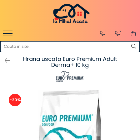
Pasări Exotice
Pasari de curte
Rozatoare
Câini
1
2
Pachete promotionale
Pachete promotionale
Pachete promotionale
Test gratuit
Hrana uscata Euro Premium Adult
Derma+ 10 kg
-20%