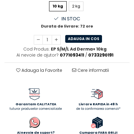
10 kg
2 kg
IN STOC
Durata de livrare:
72 ore
ADAUGA IN COS
Cod Produs:
EP S/M/L Ad Derma+ 10kg
Ai nevoie de ajutor?
0771093411
/
0733290191
Adauga la Favorite
Cere informatii
Garantam CALITATEA
Livrare RAPIDA in 48 h
tuturor produselor comercializate
de la confirmarea comenzii*
Ai nevoie de suport?
Cumpara FARA GRIJI