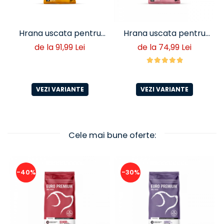
Hrana uscata pentru
Hrana uscata pentru
caini adulti talie mica
catei Euro Premium
de la 91,99 Lei
de la 74,99 Lei
Euro Premium cu miel si
Junior cu miel si orez –
orez (<10 kg)
crestere sanatoasa
VEZI VARIANTE
VEZI VARIANTE
Cele mai bune oferte:
-40%
-30%