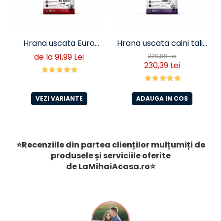
Hrana uscata Euro
Hrana uscata caini talie
Premium Senior Miel si
foarte mare Euro
de la 91,99 Lei
329,88 Lei
230,39 Lei
Orez
Premium Giant Adult pui
si orez 15 Kg
VEZI VARIANTE
ADAUGA IN COS
⭐Recenziile din partea clienților mulțumiți de
produsele și serviciile oferite
de
LaMihaiAcasa
.ro
⭐