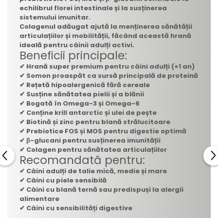
echilibrul florei intestinale și la susținerea
sistemului imunitar.
Colagenul adăugat ajută la menținerea sănătății
articulațiilor și mobilității, făcând această hrană
ideală pentru câinii adulți activi.
Beneficii principale:
✔ Hrană super premium pentru câini adulți (+1 an)
✔ Somon proaspăt ca sursă principală de proteină
✔ Rețetă hipoalergenică fără cereale
✔ Susține sănătatea pielii și a blănii
✔ Bogată în Omega-3 și Omega-6
✔ Conține krill antarctic și ulei de pește
✔ Biotină și zinc pentru blană strălucitoare
✔ Prebiotice FOS și MOS pentru digestie optimă
✔ β-glucani pentru susținerea imunității
✔ Colagen pentru sănătatea articulațiilor
Recomandată pentru:
✔ Câini adulți de talie mică, medie și mare
✔ Câini cu piele sensibilă
✔ Câini cu blană ternă sau predispuși la alergii
alimentare
✔ Câini cu sensibilități digestive