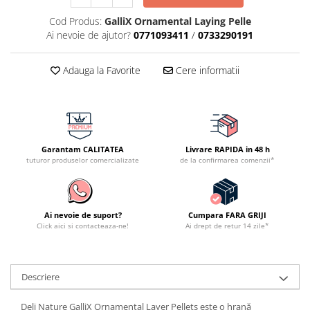
Cod Produs:
GalliX Ornamental Laying Pelle
Ai nevoie de ajutor?
0771093411
/
0733290191
Adauga la Favorite
Cere informatii
Garantam CALITATEA
Livrare RAPIDA in 48 h
tuturor produselor comercializate
de la confirmarea comenzii*
Ai nevoie de suport?
Cumpara FARA GRIJI
Click aici si contacteaza-ne!
Ai drept de retur 14 zile*
Descriere
Deli Nature GalliX Ornamental Layer Pellets este o hrană