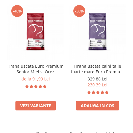
-40%
-30%
Hrana uscata Euro Premium
Hrana uscata caini talie
Senior Miel si Orez
foarte mare Euro Premium
Giant Adult pui si orez 15
de la 91,99 Lei
329,88 Lei
Kg
230,39 Lei
VEZI VARIANTE
ADAUGA IN COS