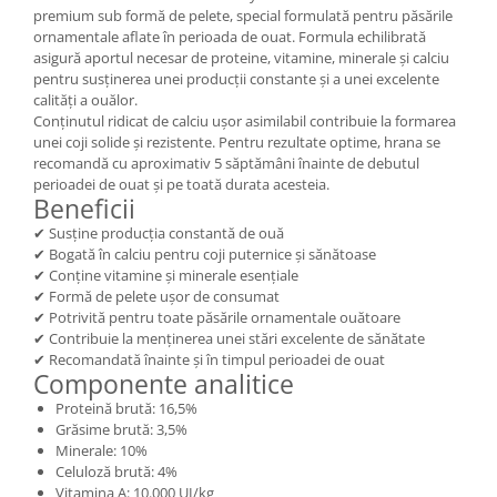
premium sub formă de pelete, special formulată pentru păsările
ornamentale aflate în perioada de ouat. Formula echilibrată
asigură aportul necesar de proteine, vitamine, minerale și calciu
pentru susținerea unei producții constante și a unei excelente
calități a ouălor.
Conținutul ridicat de calciu ușor asimilabil contribuie la formarea
unei coji solide și rezistente. Pentru rezultate optime, hrana se
recomandă cu aproximativ 5 săptămâni înainte de debutul
perioadei de ouat și pe toată durata acesteia.
Beneficii
✔ Susține producția constantă de ouă
✔ Bogată în calciu pentru coji puternice și sănătoase
✔ Conține vitamine și minerale esențiale
✔ Formă de pelete ușor de consumat
✔ Potrivită pentru toate păsările ornamentale ouătoare
✔ Contribuie la menținerea unei stări excelente de sănătate
✔ Recomandată înainte și în timpul perioadei de ouat
Componente analitice
Proteină brută: 16,5%
Grăsime brută: 3,5%
Minerale: 10%
Celuloză brută: 4%
Vitamina A: 10.000 UI/kg