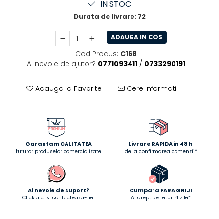
IN STOC
Durata de livrare:
72
ADAUGA IN COS
Cod Produs:
C168
Ai nevoie de ajutor?
0771093411
/
0733290191
Adauga la Favorite
Cere informatii
Garantam CALITATEA
Livrare RAPIDA in 48 h
tuturor produselor comercializate
de la confirmarea comenzii*
Ai nevoie de suport?
Cumpara FARA GRIJI
Click aici si contacteaza-ne!
Ai drept de retur 14 zile*