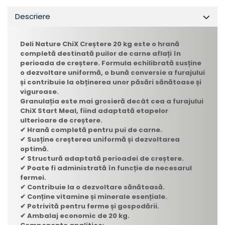
Descriere
Deli Nature ChiX Creștere 20 kg
este o hrană
completă destinată puilor de carne aflați în
perioada de creștere. Formula echilibrată susține
o dezvoltare uniformă, o bună conversie a furajului
și contribuie la obținerea unor păsări sănătoase și
viguroase.
Granulația este mai grosieră decât cea a furajului
ChiX Start Meal, fiind adaptată etapelor
ulterioare de creștere.
✔ Hrană completă pentru pui de carne.
✔ Susține creșterea uniformă și dezvoltarea
optimă.
✔ Structură adaptată perioadei de creștere.
✔ Poate fi administrată în funcție de necesarul
fermei.
✔ Contribuie la o dezvoltare sănătoasă.
✔ Conține vitamine și minerale esențiale.
✔ Potrivită pentru ferme și gospodării.
✔ Ambalaj economic de 20 kg.