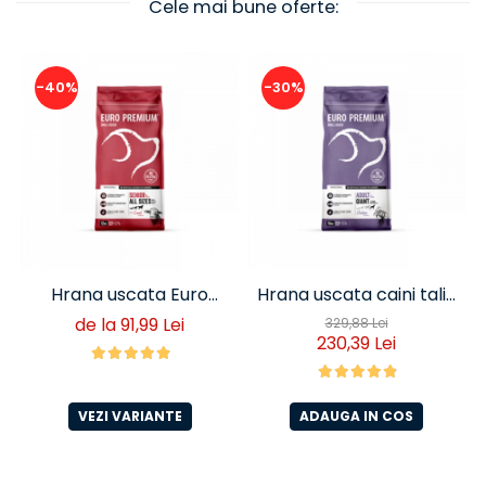
Cele mai bune oferte:
-40%
-30%
Hrana uscata Euro
Hrana uscata caini talie
Premium Senior Miel si
foarte mare Euro
de la 91,99 Lei
329,88 Lei
230,39 Lei
Orez
Premium Giant Adult pui
si orez 15 Kg
VEZI VARIANTE
ADAUGA IN COS