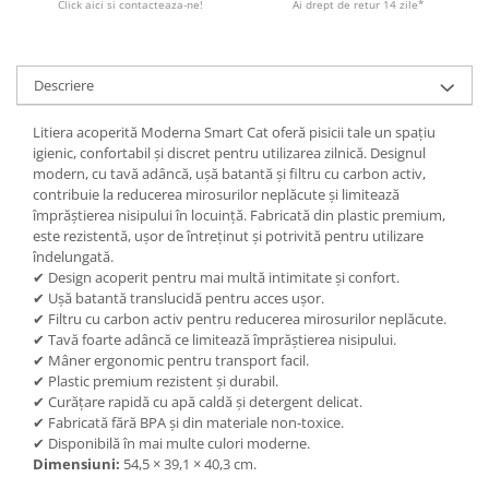
Click aici si contacteaza-ne!
Ai drept de retur 14 zile*
Descriere
Litiera acoperită Moderna Smart Cat oferă pisicii tale un spațiu
igienic, confortabil și discret pentru utilizarea zilnică. Designul
modern, cu tavă adâncă, ușă batantă și filtru cu carbon activ,
contribuie la reducerea mirosurilor neplăcute și limitează
împrăștierea nisipului în locuință. Fabricată din plastic premium,
este rezistentă, ușor de întreținut și potrivită pentru utilizare
îndelungată.
✔ Design acoperit pentru mai multă intimitate și confort.
✔ Ușă batantă translucidă pentru acces ușor.
✔ Filtru cu carbon activ pentru reducerea mirosurilor neplăcute.
✔ Tavă foarte adâncă ce limitează împrăștierea nisipului.
✔ Mâner ergonomic pentru transport facil.
✔ Plastic premium rezistent și durabil.
✔ Curățare rapidă cu apă caldă și detergent delicat.
✔ Fabricată fără BPA și din materiale non-toxice.
✔ Disponibilă în mai multe culori moderne.
Dimensiuni:
54,5 × 39,1 × 40,3 cm.