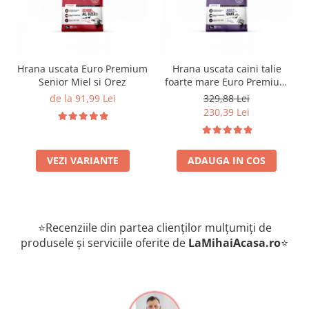
Hrana uscata Euro Premium
Hrana uscata caini talie
Senior Miel si Orez
foarte mare Euro Premium
Giant Adult pui si orez 15
de la 91,99 Lei
329,88 Lei
Kg
230,39 Lei
VEZI VARIANTE
ADAUGA IN COS
⭐Recenziile din partea clienților mulțumiți de
produsele și serviciile oferite de
LaMihaiAcasa
.ro
⭐