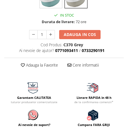
IN STOC
Durata de livrare:
72 ore
ADAUGA IN COS
Cod Produs:
C370 Grey
Ai nevoie de ajutor?
0771093411
/
0733290191
Adauga la Favorite
Cere informatii
Garantam CALITATEA
Livrare RAPIDA in 48 h
tuturor produselor comercializate
de la confirmarea comenzii*
Ai nevoie de suport?
Cumpara FARA GRIJI