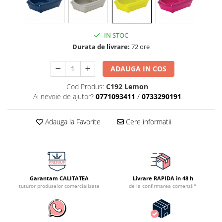
IN STOC
Durata de livrare:
72 ore
ADAUGA IN COS
Cod Produs:
C192 Lemon
Ai nevoie de ajutor?
0771093411
/
0733290191
Adauga la Favorite
Cere informatii
Garantam CALITATEA
Livrare RAPIDA in 48 h
tuturor produselor comercializate
de la confirmarea comenzii*