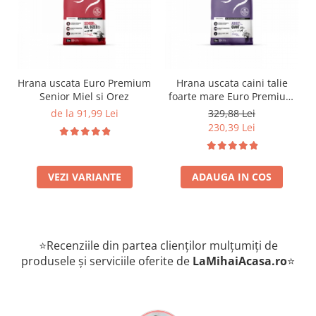
Hrana uscata Euro Premium
Hrana uscata caini talie
Senior Miel si Orez
foarte mare Euro Premium
Giant Adult pui si orez 15
de la 91,99 Lei
329,88 Lei
Kg
230,39 Lei
VEZI VARIANTE
ADAUGA IN COS
⭐Recenziile din partea clienților mulțumiți de
produsele și serviciile oferite de
LaMihaiAcasa
.ro
⭐