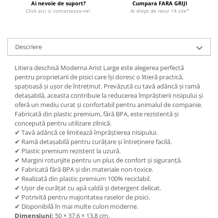
Ai nevoie de suport?
Cumpara FARA GRIJI
Click aici si contacteaza-ne!
Ai drept de retur 14 zile*
Descriere
Litiera deschisă Moderna Arist Large este alegerea perfectă
pentru proprietarii de pisici care își doresc o litieră practică,
spațioasă și ușor de întreținut. Prevăzută cu tavă adâncă și ramă
detașabilă, aceasta contribuie la reducerea împrăștierii nisipului și
oferă un mediu curat și confortabil pentru animalul de companie.
Fabricată din plastic premium, fără BPA, este rezistentă și
concepută pentru utilizare zilnică.
✔ Tavă adâncă ce limitează împrăștierea nisipului.
✔ Ramă detașabilă pentru curățare și întreținere facilă.
✔ Plastic premium rezistent la uzură.
✔ Margini rotunjite pentru un plus de confort și siguranță.
✔ Fabricată fără BPA și din materiale non-toxice.
✔ Realizată din plastic premium 100% reciclabil.
✔ Ușor de curățat cu apă caldă și detergent delicat.
✔ Potrivită pentru majoritatea raselor de pisici.
✔ Disponibilă în mai multe culori moderne.
Dimensiuni:
50 × 37,6 × 13,8 cm.