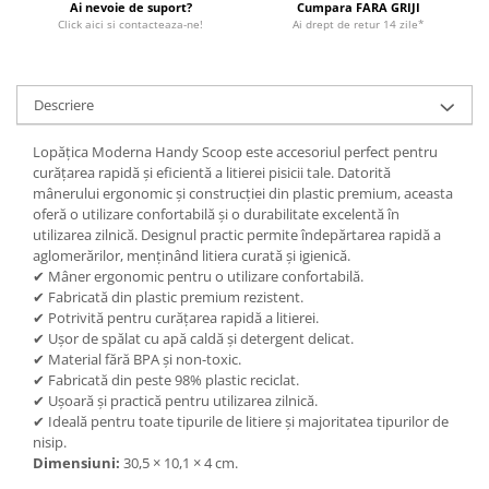
Ai nevoie de suport?
Cumpara FARA GRIJI
Click aici si contacteaza-ne!
Ai drept de retur 14 zile*
Descriere
Lopățica Moderna Handy Scoop este accesoriul perfect pentru
curățarea rapidă și eficientă a litierei pisicii tale. Datorită
mânerului ergonomic și construcției din plastic premium, aceasta
oferă o utilizare confortabilă și o durabilitate excelentă în
utilizarea zilnică. Designul practic permite îndepărtarea rapidă a
aglomerărilor, menținând litiera curată și igienică.
✔ Mâner ergonomic pentru o utilizare confortabilă.
✔ Fabricată din plastic premium rezistent.
✔ Potrivită pentru curățarea rapidă a litierei.
✔ Ușor de spălat cu apă caldă și detergent delicat.
✔ Material fără BPA și non-toxic.
✔ Fabricată din peste 98% plastic reciclat.
✔ Ușoară și practică pentru utilizarea zilnică.
✔ Ideală pentru toate tipurile de litiere și majoritatea tipurilor de
nisip.
Dimensiuni:
30,5 × 10,1 × 4 cm.