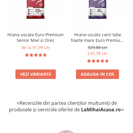
Hrana uscata Euro Premium
Hrana uscata caini talie
Senior Miel si Orez
foarte mare Euro Premium
Giant Adult pui si orez 15
de la 91,99 Lei
329,88 Lei
Kg
230,39 Lei
VEZI VARIANTE
ADAUGA IN COS
⭐Recenziile din partea clienților mulțumiți de
produsele și serviciile oferite de
LaMihaiAcasa
.ro
⭐