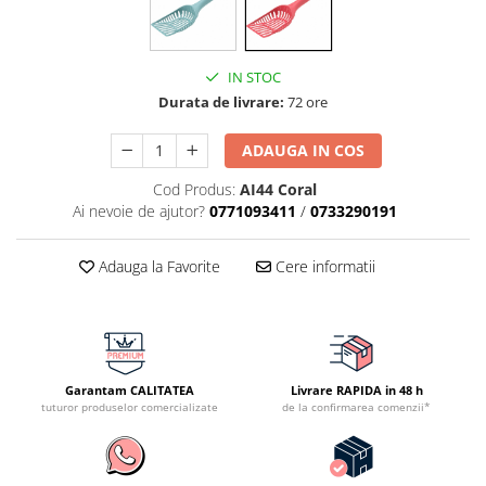
IN STOC
Durata de livrare:
72 ore
ADAUGA IN COS
Cod Produs:
AI44 Coral
Ai nevoie de ajutor?
0771093411
/
0733290191
Adauga la Favorite
Cere informatii
Garantam CALITATEA
Livrare RAPIDA in 48 h
tuturor produselor comercializate
de la confirmarea comenzii*