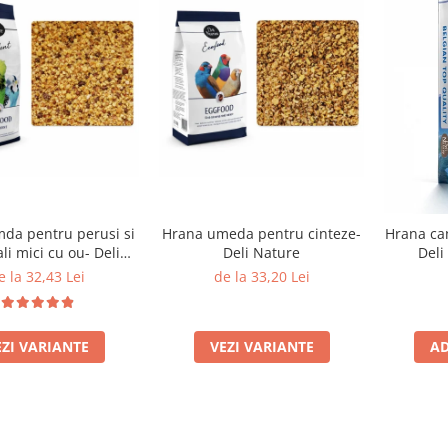
da pentru perusi si
Hrana umeda pentru cinteze-
Hrana canar
i mici cu ou- Deli
Deli Nature
Deli
ture Eggfood
e la 32,43 Lei
de la 33,20 Lei
EZI VARIANTE
VEZI VARIANTE
AD