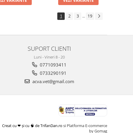
EZI VARIANTE
VEZI VARIANTE
1
2
3
19
...
SUPORT CLIENTI
Luni - Vineri 8 - 20
0771093411
0733290191
acva.vet@gmail.com
Creat cu ❤ și cu 🧠 de TrifanDan.ro
si
Platforma E-commerce
by Gomag