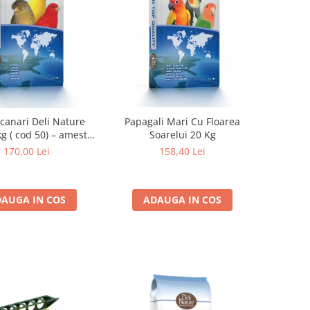
canari Deli Nature
Papagali Mari Cu Floarea
kg ( cod 50) – amestec
Soarelui 20 Kg
entru hranire zilnica
170,00 Lei
158,40 Lei
AUGA IN COS
ADAUGA IN COS