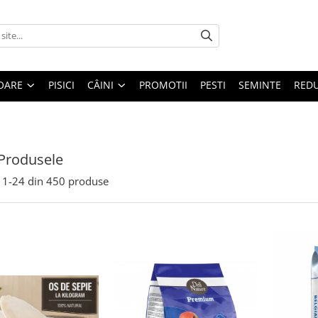
OARE
PISICI
CÂINI
PROMOTII
PESTI
SEMINTE
REDU
Produsele
1-
24
din
450
produse