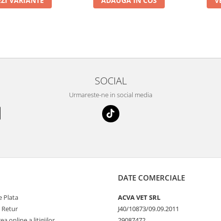
EZI VARIANTE
ADAUGA IN COS
V
SOCIAL
Urmareste-ne in social media
DATE COMERCIALE
 Plata
ACVA VET SRL
e Retur
J40/10873/09.09.2011
a online a litigiilor
29087472