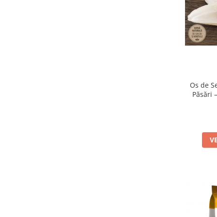
Os de S
Păsări 
V