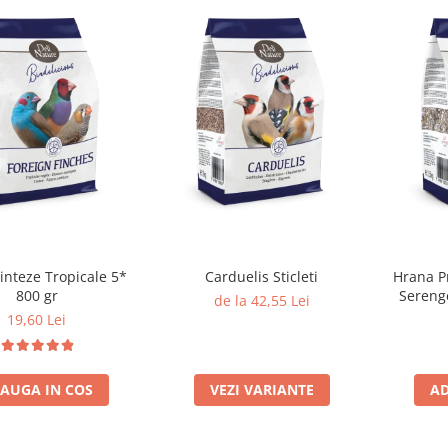
inteze Tropicale 5*
Carduelis Sticleti
Hrana P
800 gr
Serenge
de la 42,55 Lei
Mici 800
19,60 Lei
AUGA IN COS
VEZI VARIANTE
AD