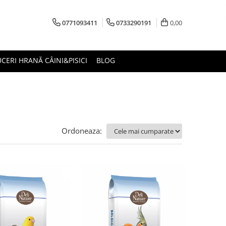
0771093411
0733290191
0,00
CERI HRANĂ CÂINI&PISICI
BLOG
Ordoneaza: