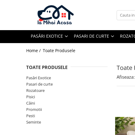
Pasări Exotice
Pasari de curte
Rozatoare
Câini
Pachete promotionale
Pachete promotionale
Pachete promotionale
Test gratuit
PASĂRI EXOTICE
PASARI DE CURTE
ROZAT
Home /
Toate Produsele
Toate 
TOATE PRODUSELE
Afiseaza:
Pasări Exotice
Pasari de curte
Rozatoare
Pisici
Câini
Promotii
Pesti
Seminte