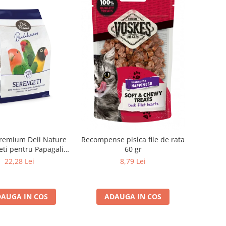
remium Deli Nature
Recompense pisica file de rata
ti pentru Papagali
60 gr
 g – Mix cu Fructe și
22,28 Lei
8,79 Lei
Semințe
AUGA IN COS
ADAUGA IN COS