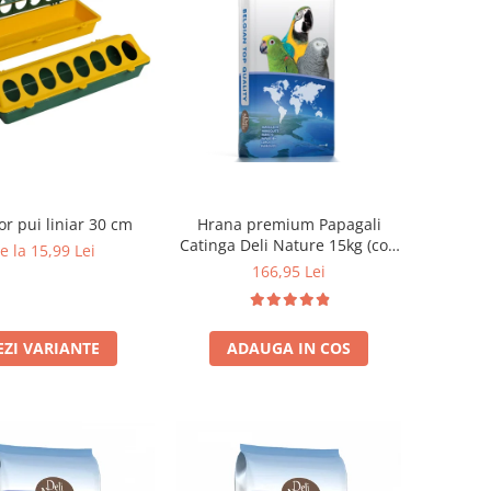
or pui liniar 30 cm
Hrana premium Papagali
Catinga Deli Nature 15kg (cod
e la 15,99 Lei
24)
166,95 Lei
EZI VARIANTE
ADAUGA IN COS