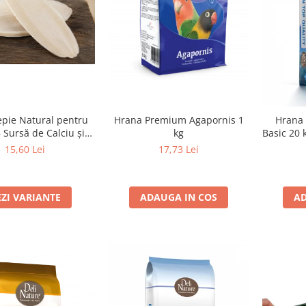
Hrana Premium Agapornis 1
epie Natural pentru
Hrana 
kg
– Sursă de Calciu și
Basic 20 
Minerale - 100 grame
seminte p
17,73 Lei
15,60 Lei
ADAUGA IN COS
EZI VARIANTE
AD