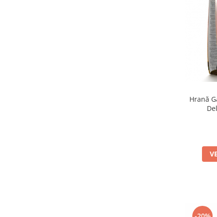
Hrană Gă
Del
V
-20%