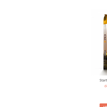
Star
d