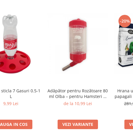
-20%
sticla 7 Gasuri 0.5-1
Adăpător pentru Rozătoare 80
Hrana 
L
ml Olba – pentru Hamsteri și
papagali 
Animale Mici
9,99 Lei
de la 10,99 Lei
281,
AUGA IN COS
VEZI VARIANTE
V