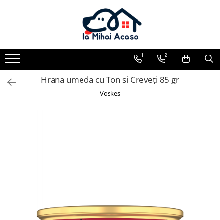
Pasări Exotice
Pasari de curte
Rozatoare
Câini
Pachete promotionale
Pachete promotionale
Pachete promotionale
Test gratuit
1
2
Hrana umeda cu Ton si Creveți 85 gr
Voskes