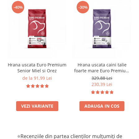
-40%
-30%
Hrana uscata Euro Premium
Hrana uscata caini talie
Senior Miel si Orez
foarte mare Euro Premium
Giant Adult pui si orez 15
de la 91,99 Lei
329,88 Lei
Kg
230,39 Lei
VEZI VARIANTE
ADAUGA IN COS
⭐Recenziile din partea clienților mulțumiți de