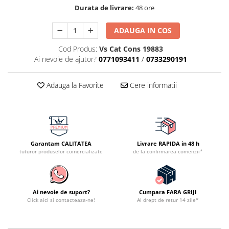
Durata de livrare:
48 ore
ADAUGA IN COS
Cod Produs:
Vs Cat Cons 19883
Ai nevoie de ajutor?
0771093411
/
0733290191
Adauga la Favorite
Cere informatii
Garantam CALITATEA
Livrare RAPIDA in 48 h
tuturor produselor comercializate
de la confirmarea comenzii*
Ai nevoie de suport?
Cumpara FARA GRIJI
Click aici si contacteaza-ne!
Ai drept de retur 14 zile*