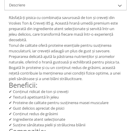
Descriere
Răsfață-ți pisica cu combinația savuroasă de ton și creveți din
Voskes Ton & Creveți 85 g. Această hrană umedă premium este
preparată din ingrediente atent selecționate și servită într-un
jeleu delicios, care transformă fiecare masă într-o experiență
deosebită.
Tonul de calitate oferă proteine esențiale pentru susținerea
musculaturii, iar creveții adaugă un plus de gust și savoare.
Prepararea delicată ajută la păstrarea nutrienților și aromelor
naturale, oferind o hrană gustoasă și echilibrată pentru pisica ta.
Bogată în proteine și cu un conținut redus de grăsimi, această
rețetă contribuie la menținerea unei condiții fizice optime, a unei
pieli sănătoase și a unei blăni strălucitoare.
Beneficii:
✔ Conținut ridicat de ton și creveți
✔ Textură apetisantă în jeleu
✔ Proteine de calitate pentru susținerea masei musculare
✔ Gust delicios apreciat de pisici
✔ Conținut redus de grăsimi
✔ Ingrediente atent selecționate
✔ Susține sănătatea pielii și strălucirea blănii