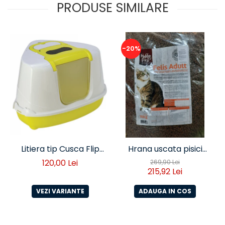
PRODUSE SIMILARE
-20%
Litiera tip Cusca Flip
Hrana uscata pisici
Corner
adulte Hofi Felis
120,00 Lei
269,90 Lei
215,92 Lei
VEZI VARIANTE
ADAUGA IN COS