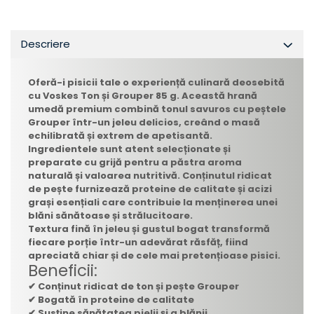
Descriere
Oferă-i pisicii tale o experiență culinară deosebită
cu Voskes Ton și Grouper 85 g. Această hrană
umedă premium combină tonul savuros cu peștele
Grouper într-un jeleu delicios, creând o masă
echilibrată și extrem de apetisantă.
Ingredientele sunt atent selecționate și
preparate cu grijă pentru a păstra aroma
naturală și valoarea nutritivă. Conținutul ridicat
de pește furnizează proteine de calitate și acizi
grași esențiali care contribuie la menținerea unei
blăni sănătoase și strălucitoare.
Textura fină în jeleu și gustul bogat transformă
fiecare porție într-un adevărat răsfăț, fiind
apreciată chiar și de cele mai pretențioase pisici.
Beneficii:
✔ Conținut ridicat de ton și pește Grouper
✔ Bogată în proteine de calitate
✔ Susține sănătatea pielii și a blănii