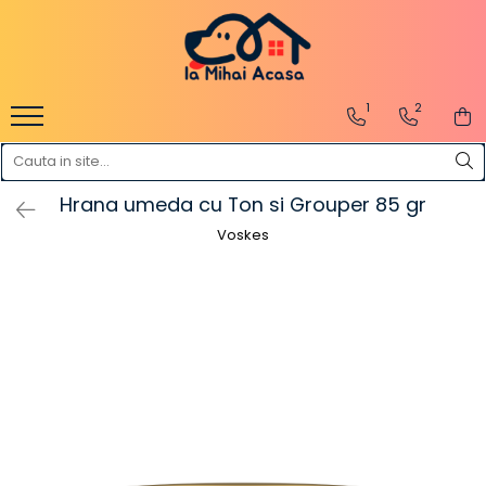
Pasări Exotice
Pasari de curte
Rozatoare
Câini
1
2
Pachete promotionale
Pachete promotionale
Pachete promotionale
Test gratuit
Hrana umeda cu Ton si Grouper 85 gr
Voskes