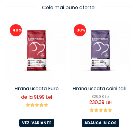
Cele mai bune oferte:
-40%
-30%
Hrana uscata Euro
Hrana uscata caini talie
Premium Senior Miel si
foarte mare Euro
de la 91,99 Lei
329,88 Lei
230,39 Lei
Orez
Premium Giant Adult pui
si orez 15 Kg
VEZI VARIANTE
ADAUGA IN COS