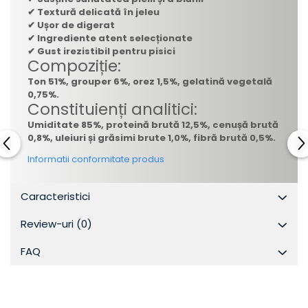
✔ Textură delicată în jeleu
✔ Ușor de digerat
✔ Ingrediente atent selecționate
✔ Gust irezistibil pentru pisici
Compoziție:
Ton 51%, grouper 6%, orez 1,5%, gelatină vegetală
0,75%.
Constituienți analitici:
Umiditate 85%, proteină brută 12,5%, cenușă brută
0,8%, uleiuri și grăsimi brute 1,0%, fibră brută 0,5%.
Informatii conformitate produs
Caracteristici
Review-uri
(0)
FAQ