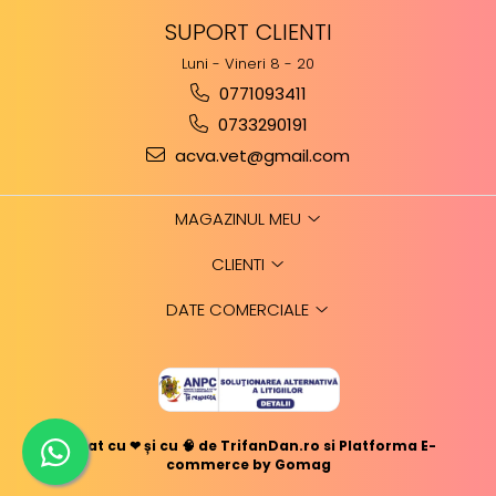
SUPORT CLIENTI
Luni - Vineri 8 - 20
0771093411
0733290191
acva.vet@gmail.com
MAGAZINUL MEU
CLIENTI
DATE COMERCIALE
Creat cu ❤ și cu 🧠 de TrifanDan.ro
si
Platforma E-
commerce by Gomag