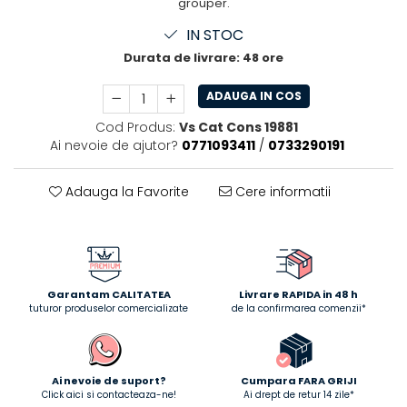
grouper.
IN STOC
Durata de livrare:
48 ore
ADAUGA IN COS
Cod Produs:
Vs Cat Cons 19881
Ai nevoie de ajutor?
0771093411
/
0733290191
Adauga la Favorite
Cere informatii
Garantam CALITATEA
Livrare RAPIDA in 48 h
tuturor produselor comercializate
de la confirmarea comenzii*
Ai nevoie de suport?
Cumpara FARA GRIJI
Click aici si contacteaza-ne!
Ai drept de retur 14 zile*