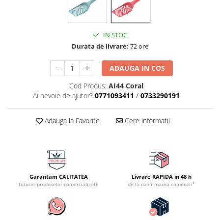
IN STOC
Durata de livrare:
72 ore
ADAUGA IN COS
Cod Produs:
AI44 Coral
Ai nevoie de ajutor?
0771093411
/
0733290191
Adauga la Favorite
Cere informatii
Garantam CALITATEA
Livrare RAPIDA in 48 h
tuturor produselor comercializate
de la confirmarea comenzii*