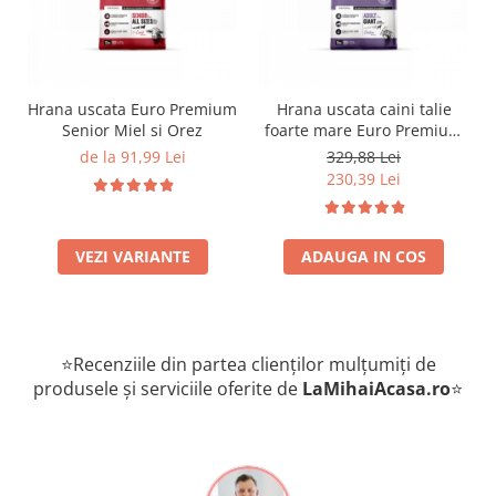
Hrana uscata Euro Premium
Hrana uscata caini talie
Senior Miel si Orez
foarte mare Euro Premium
Giant Adult pui si orez 15
de la 91,99 Lei
329,88 Lei
Kg
230,39 Lei
VEZI VARIANTE
ADAUGA IN COS
⭐Recenziile din partea clienților mulțumiți de
produsele și serviciile oferite de
LaMihaiAcasa
.ro
⭐