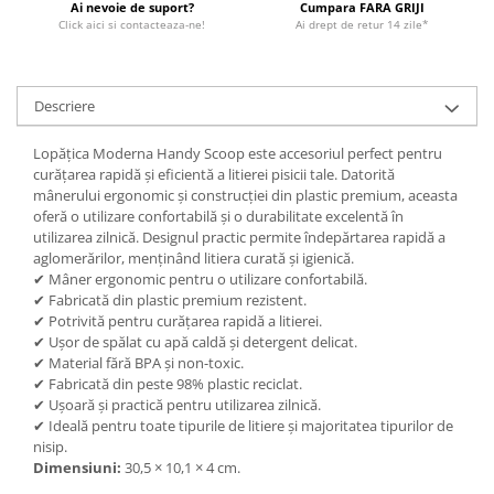
Ai nevoie de suport?
Cumpara FARA GRIJI
Click aici si contacteaza-ne!
Ai drept de retur 14 zile*
Descriere
Lopățica Moderna Handy Scoop este accesoriul perfect pentru
curățarea rapidă și eficientă a litierei pisicii tale. Datorită
mânerului ergonomic și construcției din plastic premium, aceasta
oferă o utilizare confortabilă și o durabilitate excelentă în
utilizarea zilnică. Designul practic permite îndepărtarea rapidă a
aglomerărilor, menținând litiera curată și igienică.
✔ Mâner ergonomic pentru o utilizare confortabilă.
✔ Fabricată din plastic premium rezistent.
✔ Potrivită pentru curățarea rapidă a litierei.
✔ Ușor de spălat cu apă caldă și detergent delicat.
✔ Material fără BPA și non-toxic.
✔ Fabricată din peste 98% plastic reciclat.
✔ Ușoară și practică pentru utilizarea zilnică.
✔ Ideală pentru toate tipurile de litiere și majoritatea tipurilor de
nisip.
Dimensiuni:
30,5 × 10,1 × 4 cm.