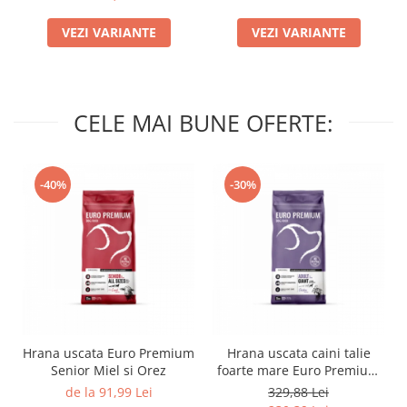
VEZI VARIANTE
VEZI VARIANTE
CELE MAI BUNE OFERTE:
-40%
-30%
Hrana uscata Euro Premium
Hrana uscata caini talie
Senior Miel si Orez
foarte mare Euro Premium
Giant Adult pui si orez 15
de la 91,99 Lei
329,88 Lei
Kg