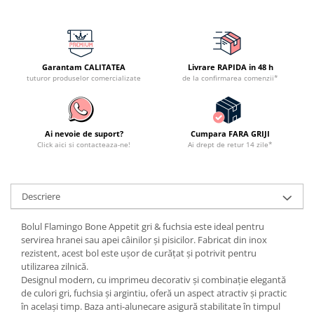
Garantam CALITATEA
Livrare RAPIDA in 48 h
tuturor produselor comercializate
de la confirmarea comenzii*
Ai nevoie de suport?
Cumpara FARA GRIJI
Click aici si contacteaza-ne!
Ai drept de retur 14 zile*
Descriere
Bolul Flamingo Bone Appetit gri & fuchsia este ideal pentru
servirea hranei sau apei câinilor și pisicilor. Fabricat din inox
rezistent, acest bol este ușor de curățat și potrivit pentru
utilizarea zilnică.
Designul modern, cu imprimeu decorativ și combinație elegantă
de culori gri, fuchsia și argintiu, oferă un aspect atractiv și practic
în același timp. Baza anti-alunecare asigură stabilitate în timpul