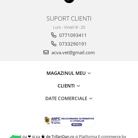
SUPORT CLIENTI
Luni - Vineri 8 - 20
0771093411
0733290191
acva.vet@gmail.com
MAGAZINUL MEU
CLIENTI
DATE COMERCIALE
Creat cu ❤ și cu 🧠 de TrifanDan.ro
si
Platforma E-commerce by