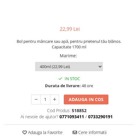
22,99 Lei
Bol pentru mâncare sau apă, pentru prietenul tău blănos.
Capacitate 1700 ml
Marime
:
IN STOC
Durata de livrare:
48 ore
ADAUGA IN COS
Cod Produs:
518852
Ai nevoie de ajutor?
0771093411
/
0733290191
Adauga la Favorite
Cere informatii