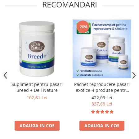
RECOMANDARI
-20%
Supliment pentru pasari
Pachet reproducere pasari
Breed + Deli Nature
exotice-4 produse pentru
sanatate si fertilitate
102,81 Lei
422,09 Lei
337,68 Lei
ADAUGA IN COS
ADAUGA IN COS