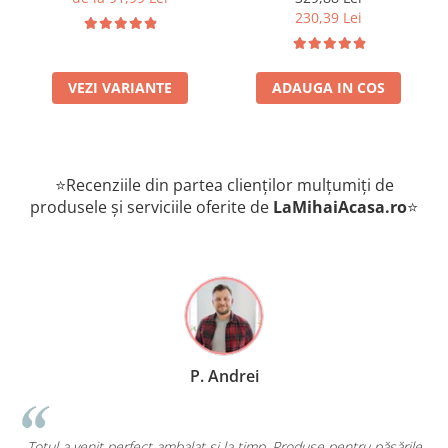
Kg
230,39 Lei
VEZI VARIANTE
ADAUGA IN COS
⭐Recenziile din partea clienților mulțumiți de
produsele și serviciile oferite de
LaMihaiAcasa
.ro
⭐
P. Andrei
nit perfect ambalat și la timp. Produse pentru păsările
Comand des pe