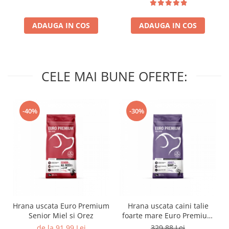
ADAUGA IN COS
ADAUGA IN COS
CELE MAI BUNE OFERTE:
-40%
-30%
Hrana uscata Euro Premium
Hrana uscata caini talie
Senior Miel si Orez
foarte mare Euro Premium
Giant Adult pui si orez 15
de la 91,99 Lei
329,88 Lei