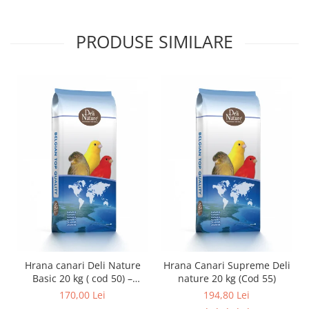
PRODUSE SIMILARE
Hrana canari Deli Nature
Hrana Canari Supreme Deli
Basic 20 kg ( cod 50) –
nature 20 kg (Cod 55)
amestec seminte pentru
170,00 Lei
194,80 Lei
hranire zilnica