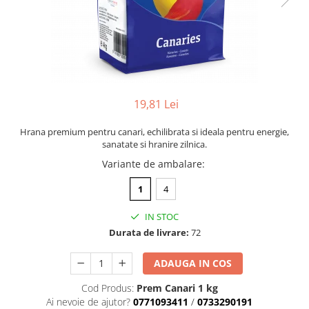
19,81 Lei
Hrana premium pentru canari, echilibrata si ideala pentru energie,
sanatate si hranire zilnica.
Variante de ambalare
:
1
4
IN STOC
Durata de livrare:
72
ADAUGA IN COS
Cod Produs:
Prem Canari 1 kg
Ai nevoie de ajutor?
0771093411
/
0733290191