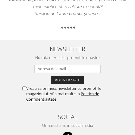
mele exotice de o calitate excelentă!
li
Serviciu de livrare prompt și serios.
⭐⭐⭐⭐⭐
NEWSLETTER
Nu rata ofertele si promotiile noastre
Vreau sa primesc newsletter cu promotiile
magazinului. Afla mai multe in
Politica de
Confidentialitate
SOCIAL
Urmareste-ne in social media