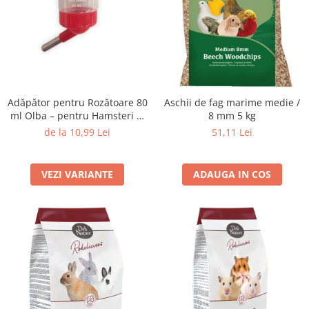
Adăpător pentru Rozătoare 80
Aschii de fag marime medie /
ml Olba – pentru Hamsteri și
8 mm 5 kg
Animale Mici
de la 10,99 Lei
51,11 Lei
VEZI VARIANTE
ADAUGA IN COS