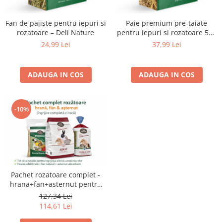
Fan de pajiste pentru iepuri si
Paie premium pre-taiate
rozatoare – Deli Nature
pentru iepuri si rozatoare 5kg
– Deli Nature
24,99 Lei
37,99 Lei
ADAUGA IN COS
ADAUGA IN COS
-10%
Pachet rozatoare complet -
hrana+fan+asternut pentru
ingrijire zilnica
127,34 Lei
114,61 Lei