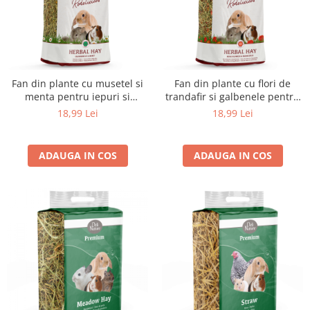
Fan din plante cu musetel si
Fan din plante cu flori de
menta pentru iepuri si
trandafir si galbenele pentru
rozatoare – Deli Nature
iepuri si rozatoare – Deli
18,99 Lei
18,99 Lei
Nature
ADAUGA IN COS
ADAUGA IN COS