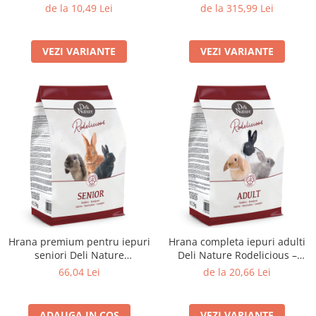
Spațioasă și Practică
de la 10,49 Lei
de la 315,99 Lei
VEZI VARIANTE
VEZI VARIANTE
Hrana premium pentru iepuri
Hrana completa iepuri adulti
seniori Deli Nature
Deli Nature Rodelicious –
Rodelicious
alimentatie echilibrata
66,04 Lei
de la 20,66 Lei
ADAUGA IN COS
VEZI VARIANTE