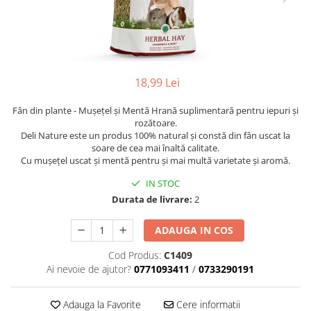
18,99 Lei
Fân din plante - Mușețel și Mentă Hrană suplimentară pentru iepuri și
rozătoare.
Deli Nature este un produs 100% natural și constă din fân uscat la
soare de cea mai înaltă calitate.
Cu mușețel uscat și mentă pentru și mai multă varietate și aromă.
IN STOC
Durata de livrare:
2
ADAUGA IN COS
Cod Produs:
C1409
Ai nevoie de ajutor?
0771093411
/
0733290191
Adauga la Favorite
Cere informatii