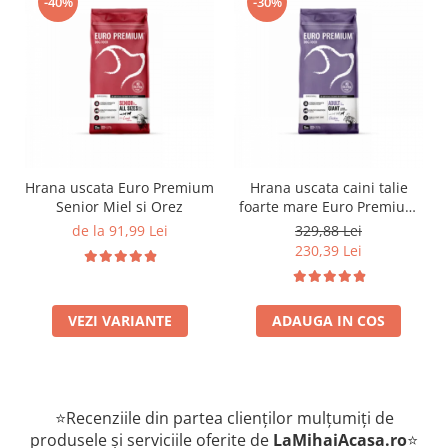
-40%
-30%
Hrana uscata Euro Premium
Hrana uscata caini talie
Senior Miel si Orez
foarte mare Euro Premium
Giant Adult pui si orez 15
de la 91,99 Lei
329,88 Lei
Kg
230,39 Lei
VEZI VARIANTE
ADAUGA IN COS
⭐Recenziile din partea clienților mulțumiți de
produsele și serviciile oferite de
LaMihaiAcasa
.ro
⭐