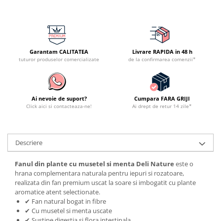
Garantam CALITATEA
Livrare RAPIDA in 48 h
tuturor produselor comercializate
de la confirmarea comenzii*
Ai nevoie de suport?
Cumpara FARA GRIJI
Click aici si contacteaza-ne!
Ai drept de retur 14 zile*
Descriere
Fanul din plante cu musetel si menta Deli Nature
este o
hrana complementara naturala pentru iepuri si rozatoare,
realizata din fan premium uscat la soare si imbogatit cu plante
aromatice atent selectionate.
✔ Fan natural bogat in fibre
✔ Cu musetel si menta uscate
✔ Sustine digestia si flora intestinala