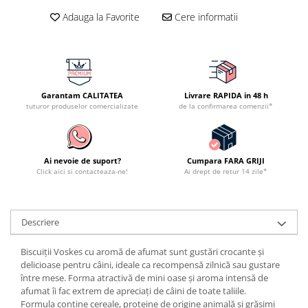
Adauga la Favorite
Cere informatii
Garantam CALITATEA
Livrare RAPIDA in 48 h
tuturor produselor comercializate
de la confirmarea comenzii*
Ai nevoie de suport?
Cumpara FARA GRIJI
Click aici si contacteaza-ne!
Ai drept de retur 14 zile*
Descriere
Biscuiții Voskes cu aromă de afumat sunt gustări crocante și
delicioase pentru câini, ideale ca recompensă zilnică sau gustare
între mese. Forma atractivă de mini oase și aroma intensă de
afumat îi fac extrem de apreciați de câini de toate taliile.
Formula conține cereale, proteine de origine animală și grăsimi