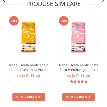
PRODUSE SIMILARE
-30%
-30%
Hrana uscata pentru caini
Hrana uscata pentru catei
adulti talie mica Euro
Euro Premium Junior cu
Premium cu miel si orez
miel si orez – crestere
de la 91,99 Lei
de la 74,99 Lei
(<10 kg)
sanatoasa
VEZI VARIANTE
VEZI VARIANTE