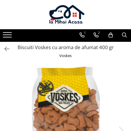
Pasări Exotice
Pasari de curte
Rozatoare
Câini
Pachete promotionale
Pachete promotionale
Pachete promotionale
Test gratuit
1
2
Biscuiti Voskes cu aroma de afumat 400 gr
Voskes