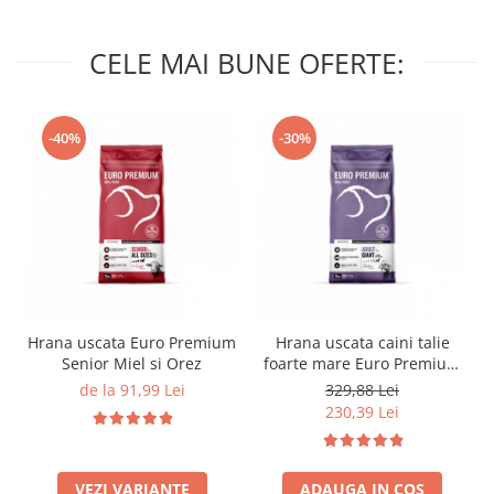
CELE MAI BUNE OFERTE:
-40%
-30%
Hrana uscata Euro Premium
Hrana uscata caini talie
Senior Miel si Orez
foarte mare Euro Premium
Giant Adult pui si orez 15
de la 91,99 Lei
329,88 Lei
Kg
230,39 Lei
VEZI VARIANTE
ADAUGA IN COS