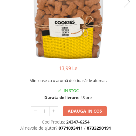
13,99 Lei
Mini oase cu o aromă delicioasă de afumat.
IN STOC
Durata de livrare:
48 ore
ADAUGA IN COS
Cod Produs:
24347-6254
Ai nevoie de ajutor?
0771093411
/
0733290191