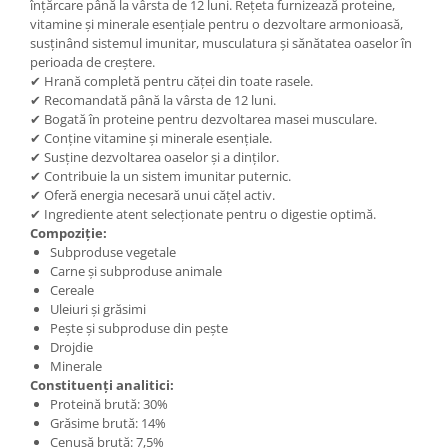
înțărcare până la vârsta de 12 luni. Rețeta furnizează proteine,
vitamine și minerale esențiale pentru o dezvoltare armonioasă,
susținând sistemul imunitar, musculatura și sănătatea oaselor în
perioada de creștere.
✔ Hrană completă pentru căței din toate rasele.
✔ Recomandată până la vârsta de 12 luni.
✔ Bogată în proteine pentru dezvoltarea masei musculare.
✔ Conține vitamine și minerale esențiale.
✔ Susține dezvoltarea oaselor și a dinților.
✔ Contribuie la un sistem imunitar puternic.
✔ Oferă energia necesară unui cățel activ.
✔ Ingrediente atent selecționate pentru o digestie optimă.
Compoziție:
Subproduse vegetale
Carne și subproduse animale
Cereale
Uleiuri și grăsimi
Pește și subproduse din pește
Drojdie
Minerale
Constituenți analitici:
Proteină brută: 30%
Grăsime brută: 14%
Cenușă brută: 7,5%