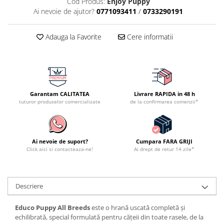
Cod Produs:
Enjoy Puppy
Ai nevoie de ajutor?
0771093411
/
0733290191
Adauga la Favorite
Cere informatii
Garantam CALITATEA
Livrare RAPIDA in 48 h
tuturor produselor comercializate
de la confirmarea comenzii*
Ai nevoie de suport?
Cumpara FARA GRIJI
Click aici si contacteaza-ne!
Ai drept de retur 14 zile*
Descriere
Educo Puppy All Breeds
este o hrană uscată completă și
echilibrată, special formulată pentru cățeii din toate rasele, de la