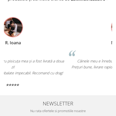
R. Ioana
Am comandat hrană pentru pisicuța mea și a fost livrată a doua
zi!
P
Produse de calitate și ambalate impecabil. Recomand cu drag!
⭐⭐⭐⭐⭐
NEWSLETTER
Nu rata ofertele si promotiile noastre