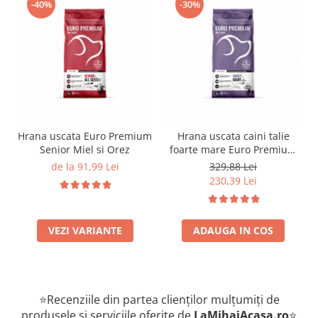
-40%
-30%
Hrana uscata Euro Premium
Hrana uscata caini talie
Senior Miel si Orez
foarte mare Euro Premium
Giant Adult pui si orez 15
de la 91,99 Lei
329,88 Lei
Kg
230,39 Lei
VEZI VARIANTE
ADAUGA IN COS
⭐Recenziile din partea clienților mulțumiți de
produsele și serviciile oferite de
LaMihaiAcasa
.ro
⭐