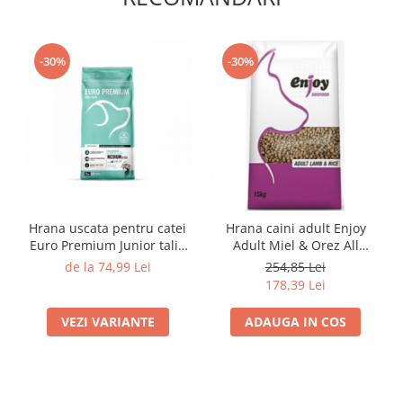
-30%
-30%
Hrana uscata pentru catei
Hrana caini adult Enjoy
Euro Premium Junior talie
Adult Miel & Orez All
medie cu pui si orez
Breeds 15 Kg
de la 74,99 Lei
254,85 Lei
178,39 Lei
VEZI VARIANTE
ADAUGA IN COS