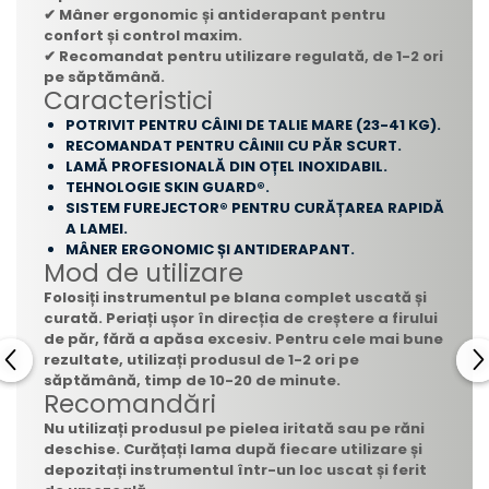
✔ Mâner ergonomic și antiderapant pentru
confort și control maxim.
✔ Recomandat pentru utilizare regulată, de 1-2 ori
pe săptămână.
Caracteristici
POTRIVIT PENTRU CÂINI DE TALIE MARE (23-41 KG).
RECOMANDAT PENTRU CÂINII CU PĂR SCURT.
LAMĂ PROFESIONALĂ DIN OȚEL INOXIDABIL.
TEHNOLOGIE SKIN GUARD®.
SISTEM FUREJECTOR® PENTRU CURĂȚAREA RAPIDĂ
A LAMEI.
MÂNER ERGONOMIC ȘI ANTIDERAPANT.
Mod de utilizare
Folosiți instrumentul pe blana complet uscată și
curată. Periați ușor în direcția de creștere a firului
de păr, fără a apăsa excesiv. Pentru cele mai bune
rezultate, utilizați produsul de 1-2 ori pe
săptămână, timp de 10-20 de minute.
Recomandări
Nu utilizați produsul pe pielea iritată sau pe răni
deschise. Curățați lama după fiecare utilizare și
depozitați instrumentul într-un loc uscat și ferit