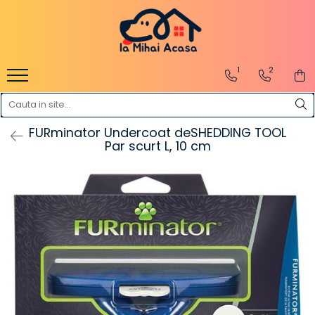
Pasări Exotice
Pasari de curte
Rozatoare
Câini
1
2
Pachete promotionale
Pachete promotionale
Pachete promotionale
Test gratuit
FURminator Undercoat deSHEDDING TOOL
Par scurt L, 10 cm