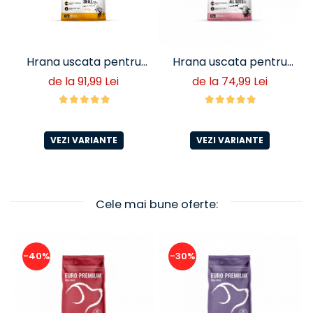
Hrana uscata pentru
Hrana uscata pentru
caini adulti talie mica
catei Euro Premium
de la 91,99 Lei
de la 74,99 Lei
Euro Premium cu miel si
Junior cu miel si orez –
orez (<10 kg)
crestere sanatoasa
VEZI VARIANTE
VEZI VARIANTE
Cele mai bune oferte:
-40%
-30%