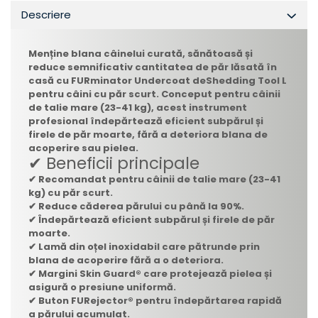
Descriere
Menține blana câinelui curată, sănătoasă și
reduce semnificativ cantitatea de păr lăsată în
casă cu
FURminator Undercoat deShedding Tool L
pentru câini cu păr scurt
. Conceput pentru câinii
de talie mare (23-41 kg), acest instrument
profesional îndepărtează eficient subpărul și
firele de păr moarte, fără a deteriora blana de
acoperire sau pielea.
✔ Beneficii principale
✔ Recomandat pentru câinii de talie mare (23-41
kg) cu păr scurt.
✔ Reduce căderea părului cu până la 90%.
✔ Îndepărtează eficient subpărul și firele de păr
moarte.
✔ Lamă din oțel inoxidabil care pătrunde prin
blana de acoperire fără a o deteriora.
✔ Margini Skin Guard® care protejează pielea și
asigură o presiune uniformă.
✔ Buton FURejector® pentru îndepărtarea rapidă
a părului acumulat.