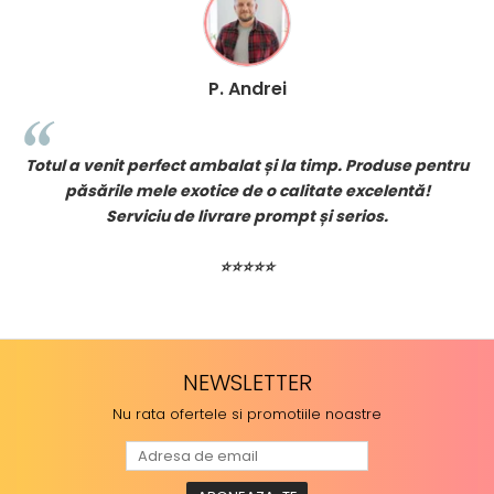
D. Valentin
duse pentru
Comand des pentru animalele din fermă – pro
lentă!
durabile, livrare rapidă și echipă foarte amabi
.
Recomand 100% LaMihaiAcasa.ro!
⭐⭐⭐⭐⭐
NEWSLETTER
Nu rata ofertele si promotiile noastre