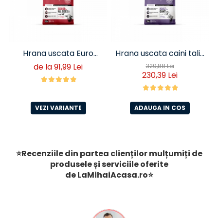
Hrana uscata Euro
Hrana uscata caini talie
Premium Senior Miel si
foarte mare Euro
de la 91,99 Lei
329,88 Lei
230,39 Lei
Orez
Premium Giant Adult pui
si orez 15 Kg
VEZI VARIANTE
ADAUGA IN COS
⭐Recenziile din partea clienților mulțumiți de
produsele și serviciile oferite
de
LaMihaiAcasa
.ro
⭐