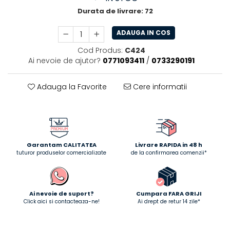
Durata de livrare:
72
ADAUGA IN COS
Cod Produs:
C424
Ai nevoie de ajutor?
0771093411
/
0733290191
Adauga la Favorite
Cere informatii
Garantam CALITATEA
Livrare RAPIDA in 48 h
tuturor produselor comercializate
de la confirmarea comenzii*
Ai nevoie de suport?
Cumpara FARA GRIJI
Click aici si contacteaza-ne!
Ai drept de retur 14 zile*