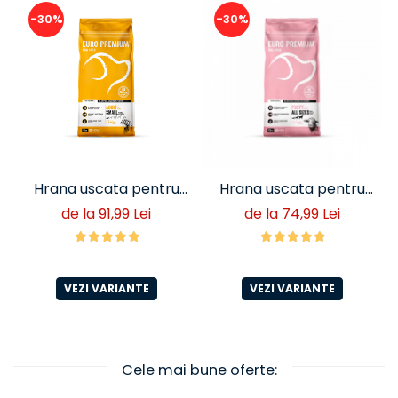
-30%
-30%
Hrana uscata pentru
Hrana uscata pentru
caini adulti talie mica
catei Euro Premium
de la 91,99 Lei
de la 74,99 Lei
Euro Premium cu miel si
Junior cu miel si orez –
orez (<10 kg)
crestere sanatoasa
VEZI VARIANTE
VEZI VARIANTE
Cele mai bune oferte: