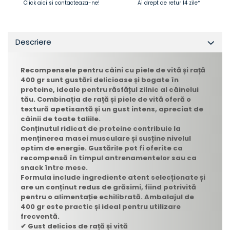
Click aici si contacteaza-ne!
Ai drept de retur 14 zile*
Descriere
Recompensele pentru câini cu piele de vită și rață
400 gr sunt gustări delicioase și bogate în
proteine, ideale pentru răsfățul zilnic al câinelui
tău. Combinația de rață și piele de vită oferă o
textură apetisantă și un gust intens, apreciat de
câinii de toate taliile.
Conținutul ridicat de proteine contribuie la
menținerea masei musculare și susține nivelul
optim de energie. Gustările pot fi oferite ca
recompensă în timpul antrenamentelor sau ca
snack între mese.
Formula include ingrediente atent selecționate și
are un conținut redus de grăsimi, fiind potrivită
pentru o alimentație echilibrată. Ambalajul de
400 gr este practic și ideal pentru utilizare
frecventă.
✔ Gust delicios de rață și vită