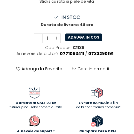
Sticks cu rata si piele de vita
IN STOC
Durata de livrare:
48 ore
ADAUGA IN COS
Cod Produs:
C1139
Ai nevoie de ajutor?
0771093411
/
0733290191
Adauga la Favorite
Cere informatii
Garantam CALITATEA
Livrare RAPIDA in 48 h
tuturor produselor comercializate
de la confirmarea comenzii*
Ai nevoie de suport?
Cumpara FARA GRIJI