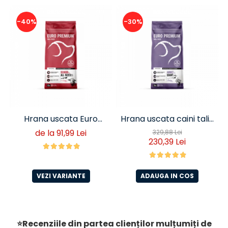
-40%
-30%
Hrana uscata Euro
Hrana uscata caini talie
Premium Senior Miel si
foarte mare Euro
de la 91,99 Lei
329,88 Lei
230,39 Lei
Orez
Premium Giant Adult pui
si orez 15 Kg
VEZI VARIANTE
ADAUGA IN COS
⭐Recenziile din partea clienților mulțumiți de