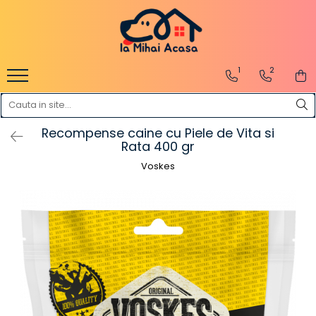
Pasări Exotice
Pasari de curte
Rozatoare
Câini
1
2
Pachete promotionale
Pachete promotionale
Pachete promotionale
Test gratuit
Recompense caine cu Piele de Vita si
Rata 400 gr
Voskes