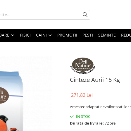
OARE
PISICI
CÂINI
PROMOTII
PESTI
SEMINTE
REDU
Cinteze Aurii 15 Kg
271,82 Lei
Amestec adaptat nevoilor scatiilor si
IN STOC
Durata de livrare:
72 ore