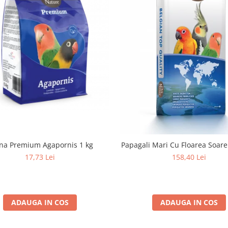
na Premium Agapornis 1 kg
Papagali Mari Cu Floarea Soare
17,73 Lei
158,40 Lei
ADAUGA IN COS
ADAUGA IN COS