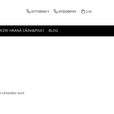
0771093411
0733290191
0,00
CERI HRANĂ CÂINI&PISICI
BLOG
 cintezelor aurii