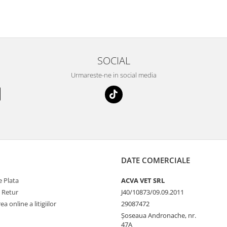
⭐⭐⭐⭐⭐
SOCIAL
Urmareste-ne in social media
DATE COMERCIALE
 Plata
ACVA VET SRL
e Retur
J40/10873/09.09.2011
a online a litigiilor
29087472
Șoseaua Andronache, nr.
47A