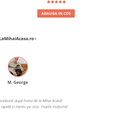
ADAUGA IN COS
LaMihaiAcasa
.ro
⭐
P. Andrei
Totul a venit perfect ambalat și la timp. Produse pentru păsările mele
excelentă!
Serviciu de livrare prompt și serios.