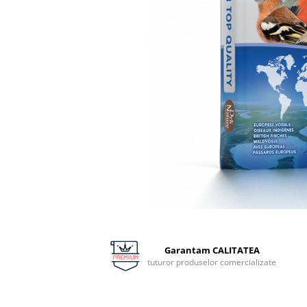
Distribuie
pe
Facebook
Garantam CALITATEA
tuturor produselor comercializate