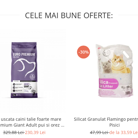
CELE MAI BUNE OFERTE:
-30%
Silicat Granulat Flamingo pentr
uscata caini talie foarte mare
Pisici
mium Giant Adult pui si orez 15
Kg
47,99 Lei
de la 33,59 Le
329,88 Lei
230,39 Lei