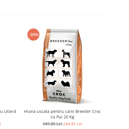
-30%
-30%
u Litieră
Hrana uscata pentru caini Breeder Croc
Hrana u
cu Pui 20 Kg
Premium Ju
i
349,80 Lei
244,86 Lei