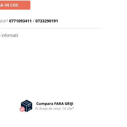
A IN COS
utor?
0771093411
/
0733290191
informatii
Cumpara FARA GRIJI
Ai drept de retur 14 zile*