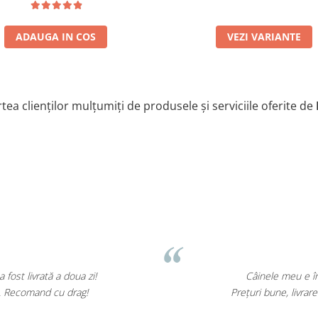
VEZI VARIANTE
ADAUGA IN COS
tea clienților mulțumiți de produsele și serviciile oferite de
M. George
âinele meu e înnebunit după hrana de la Mihai Acasă!
ri bune, livrare rapidă și mereu pe stoc. Foarte mulțumit!