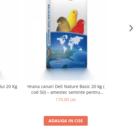
lui 20 Kg
Hrana Canar
Hrana canari Deli Nature Basic 20 kg (
cod 50) – amestec seminte pentru
hranire zilnica
170,00 Lei
ADAUGA IN COS