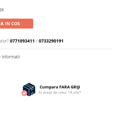
26
A IN COS
utor?
0771093411
/
0733290191
informatii
Cumpara FARA GRIJI
Ai drept de retur 14 zile*