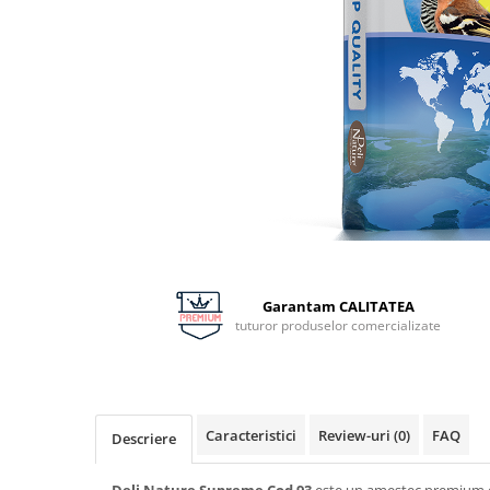
Distribuie
pe
Facebook
Garantam CALITATEA
tuturor produselor comercializate
Caracteristici
Review-uri
(0)
FAQ
Descriere