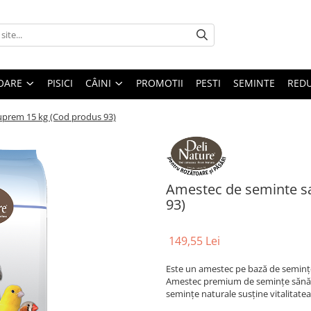
OARE
PISICI
CÂINI
PROMOTII
PESTI
SEMINTE
REDU
uprem 15 kg (Cod produs 93)
Amestec de seminte s
93)
149,55 Lei
Este un amestec pe bază de semin
Amestec premium de semințe sănătoa
semințe naturale susține vitalitatea 