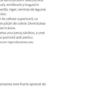
e semințe atent selecționate,
ată, echilibrată și bogată în
perilla, niger, semințe de legume
rilor.
 de calitate superioară, cu
te păsări de colivie. Diversitatea
de hrănire.
erea unui penaj sănătos, a unei
te potrivită atât pentru
 precum reproducerea sau
t amestec este foarte apreciat de