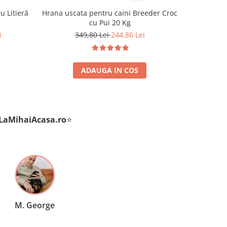
u Litieră
Hrana uscata pentru caini Breeder Croc
Hrana u
cu Pui 20 Kg
Premium Ju
i
349,80 Lei
244,86 Lei
ADAUGA IN COS
LaMihaiAcasa
.ro
⭐
P. Andrei