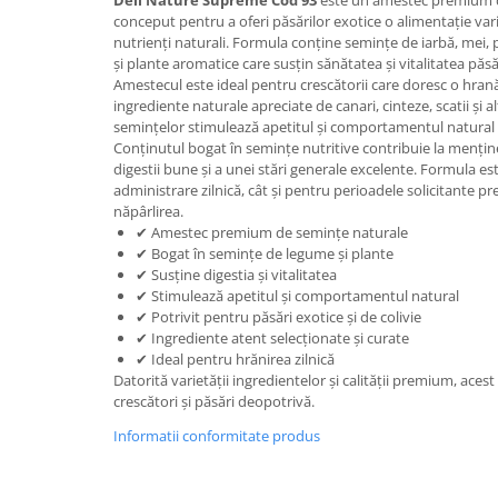
Deli Nature Supreme Cod 93
este un amestec premium d
conceput pentru a oferi păsărilor exotice o alimentație vari
nutrienți naturali. Formula conține semințe de iarbă, mei, 
și plante aromatice care susțin sănătatea și vitalitatea păsă
Amestecul este ideal pentru crescătorii care doresc o hrană
ingrediente naturale apreciate de canari, cinteze, scatii și al
semințelor stimulează apetitul și comportamentul natural 
Conținutul bogat în semințe nutritive contribuie la mențin
digestii bune și a unei stări generale excelente. Formula es
administrare zilnică, cât și pentru perioadele solicitante
năpârlirea.
✔ Amestec premium de semințe naturale
✔ Bogat în semințe de legume și plante
✔ Susține digestia și vitalitatea
✔ Stimulează apetitul și comportamentul natural
✔ Potrivit pentru păsări exotice și de colivie
✔ Ingrediente atent selecționate și curate
✔ Ideal pentru hrănirea zilnică
Datorită varietății ingredientelor și calității premium, aces
crescători și păsări deopotrivă.
Informatii conformitate produs