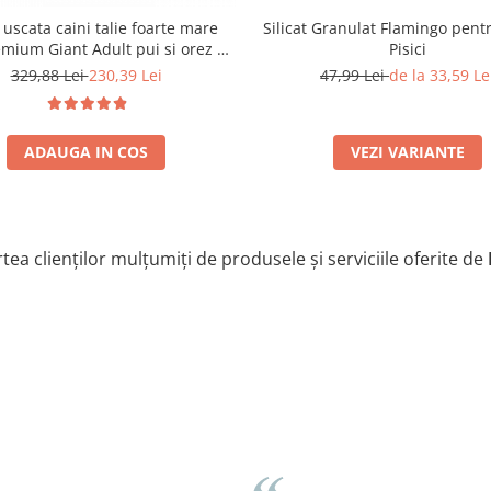
Silicat Granulat Flamingo pentr
uscata caini talie foarte mare
Pisici
mium Giant Adult pui si orez 15
Kg
47,99 Lei
de la 33,59 Le
329,88 Lei
230,39 Lei
VEZI VARIANTE
ADAUGA IN COS
tea clienților mulțumiți de produsele și serviciile oferite de