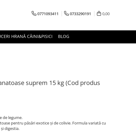
0771093411
0733290191
0,00
CERI HRANĂ CÂINI&PISICI
BLOG
anatoase suprem 15 kg (Cod produs
țe de legume.
se pentru păsări exotice și de colivie. Formula variată cu
și digestia.