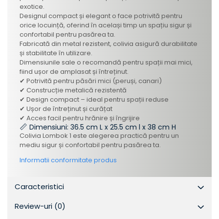
exotice.
Designul compact și elegant o face potrivită pentru
orice locuință, oferind în același timp un spațiu sigur și
confortabil pentru pasărea ta.
Fabricată din metal rezistent, colivia asigură durabilitate
și stabilitate în utilizare.
Dimensiunile sale o recomandă pentru spații mai mici,
fiind ușor de amplasat și întreținut.
✔ Potrivită pentru păsări mici (peruși, canari)
✔ Construcție metalică rezistentă
✔ Design compact – ideal pentru spații reduse
✔ Ușor de întreținut și curățat
✔ Acces facil pentru hrănire și îngrijire
📏
Dimensiuni: 36.5 cm L x 25.5 cm l x 38 cm H
Colivia Lombok 1 este alegerea practică pentru un
mediu sigur și confortabil pentru pasărea ta.
Informatii conformitate produs
Caracteristici
Review-uri
(0)