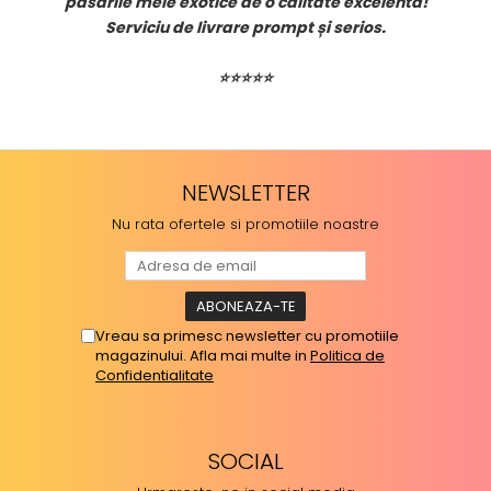
păsările mele exotice de o calitate excelentă!
dur
Serviciu de livrare prompt și serios.
⭐⭐⭐⭐⭐
NEWSLETTER
Nu rata ofertele si promotiile noastre
Vreau sa primesc newsletter cu promotiile
magazinului. Afla mai multe in
Politica de
Confidentialitate
SOCIAL