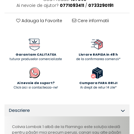
Ai nevoie de ajutor?
0771093411
/
0733290191
Adauga la Favorite
Cere informatii
Garantam CALITATEA
Livrare RAPIDA in 48 h
tuturor produselor comercializate
de la confirmarea comenzii*
Ai nevoie de suport?
Cumpara FARA GRIJI
Click aici si contacteaza-ne!
Ai drept de retur 14 zile*
Descriere
Colivia Lombok 1 albă de la Flamingo este soluția ideală
pentru păsări mici precum peruși, canari sau alte păsări