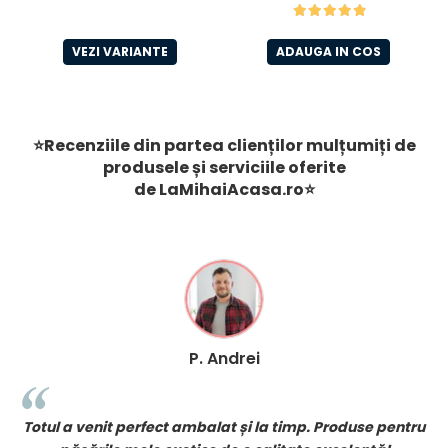
si orez 15 Kg
VEZI VARIANTE
ADAUGA IN COS
⭐Recenziile din partea clienților mulțumiți de
produsele și serviciile oferite
de
LaMihaiAcasa
.ro
⭐
P. Andrei
tul a venit perfect ambalat și la timp. Produse pentru
Coma