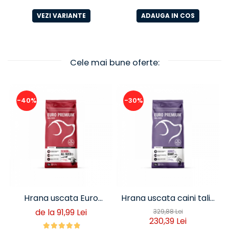
100 grame
VEZI VARIANTE
ADAUGA IN COS
Cele mai bune oferte:
-40%
-30%
Hrana uscata Euro
Hrana uscata caini talie
Premium Senior Miel si
foarte mare Euro
de la 91,99 Lei
329,88 Lei
230,39 Lei
Orez
Premium Giant Adult pui