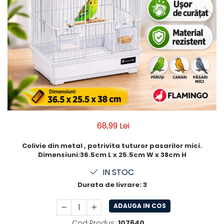
68,99 Lei
Colivie din metal , potrivita tuturor pasarilor mici.
Dimensiuni:36.5cm L x 25.5cm W x 38cm H
IN STOC
Durata de livrare:
3
ADAUGA IN COS
Cod Produs:
107640