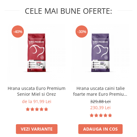
CELE MAI BUNE OFERTE:
-40%
-30%
Hrana uscata Euro Premium
Hrana uscata caini talie
Senior Miel si Orez
foarte mare Euro Premium
Giant Adult pui si orez 15
de la 91,99 Lei
329,88 Lei
Kg
230,39 Lei
VEZI VARIANTE
ADAUGA IN COS