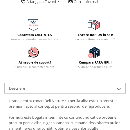
Adauga la Favorite
Cere informatii
Garantam CALITATEA
Livrare RAPIDA in 48 h
tuturor produselor comercializate
de la confirmarea comenzii*
Ai nevoie de suport?
Cumpara FARA GRIJI
Click aici si contacteaza-ne!
Ai drept de retur 14 zile*
Descriere
Hrana pentru canari Deli Nature cu perilla alba este un amestec
premium special conceput pentru sezonul de reproducere.
Formula este bogata in seminte cu continut ridicat de proteine,
precum perilla alba, niger si canepa, sustinand dezvoltarea puilor
si mentinerea unei conditii optime a pasarilor adulte.