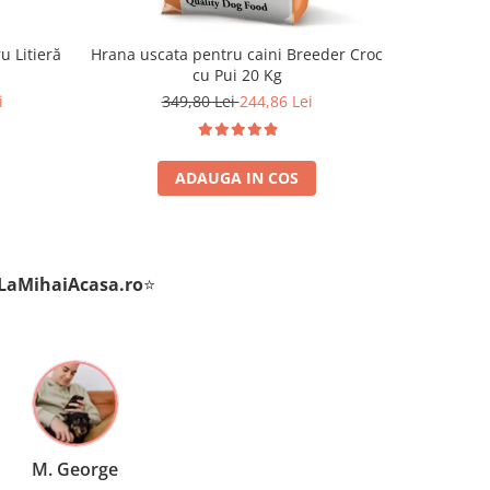
u Litieră
Hrana uscata pentru caini Breeder Croc
Hrana u
cu Pui 20 Kg
Premium Ju
i
349,80 Lei
244,86 Lei
ADAUGA IN COS
LaMihaiAcasa
.ro
⭐
George