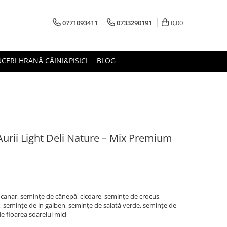
0771093411
0733290191
0,00
CERI HRANĂ CÂINI&PISICI
BLOG
urii Light Deli Nature – Mix Premium
 canar, semințe de cânepă, cicoare, semințe de crocus,
, semințe de in galben, semințe de salată verde, semințe de
 de floarea soarelui mici