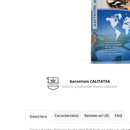
Distribuie
pe
Facebook
Garantam CALITATEA
tuturor produselor comercializate
Caracteristici
Review-uri
(0)
FAQ
Descriere