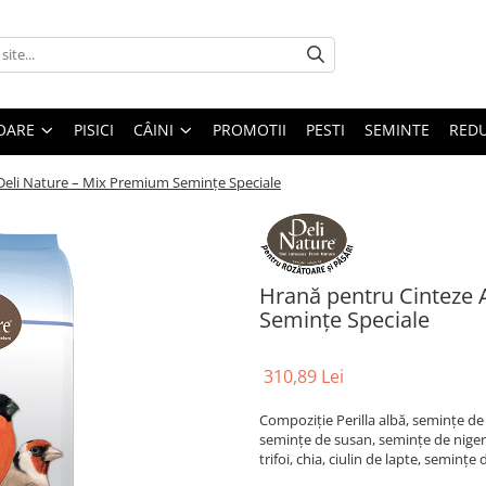
OARE
PISICI
CÂINI
PROMOTII
PESTI
SEMINTE
REDU
 Deli Nature – Mix Premium Semințe Speciale
Hrană pentru Cinteze A
Semințe Speciale
310,89 Lei
Compoziţie Perilla albă, semințe de
semințe de susan, semințe de niger
trifoi, chia, ciulin de lapte, semințe