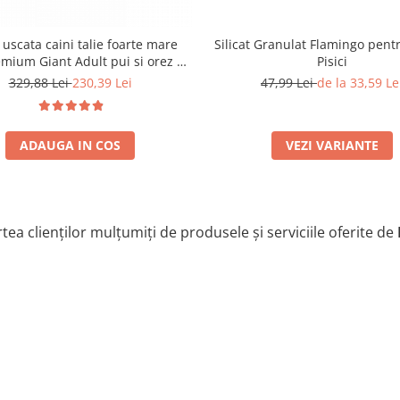
Silicat Granulat Flamingo pentr
uscata caini talie foarte mare
Pisici
mium Giant Adult pui si orez 15
Kg
47,99 Lei
de la 33,59 Le
329,88 Lei
230,39 Lei
VEZI VARIANTE
ADAUGA IN COS
tea clienților mulțumiți de produsele și serviciile oferite de
M. 