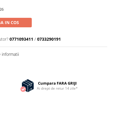
26
A IN COS
utor?
0771093411
/
0733290191
informatii
Cumpara FARA GRIJI
Ai drept de retur 14 zile*