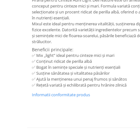
Hrana pentru Cinteze Aurii Light Deli Nature este un ames
conceput pentru cinteze mici și mari. Formula variată conț
selecționate și un procent ridicat de perilla albă, oferind o 
în nutrienți esențiali.
Mixul este ideal pentru menținerea vitalității, susținerea dig
fizice excelente. Datorită varietății ingredientelor precum 
și semințele mici de floarea-soarelui, păsările beneficiază d
strălucitor.
Beneficii principale:
✅ Mix „light” ideal pentru cinteze mici și mari
✅ Conținut ridicat de perilla albă
✅ Bogat în semințe speciale și nutrienți esențiali
✅ Susține sănătatea și vitalitatea păsărilor
✅ Ajută la menținerea unui penaj frumos și sănătos
✅ Rețetă variată și echilibrată pentru hrănire zilnică
Informatii conformitate produs