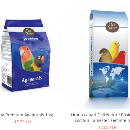
na Premium Agapornis 1 kg
Hrana canari Deli Nature Basic
cod 50) – amestec seminte 
17,73 Lei
hranire zilnica
170,00 Lei