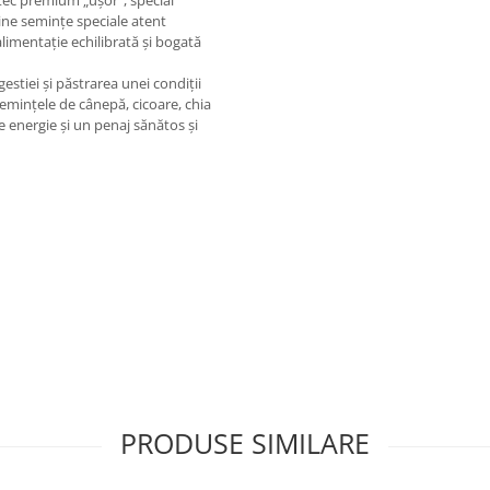
tec premium „ușor”, special
ine semințe speciale atent
alimentație echilibrată și bogată
estiei și păstrarea unei condiții
semințele de cânepă, cicoare, chia
e energie și un penaj sănătos și
PRODUSE SIMILARE