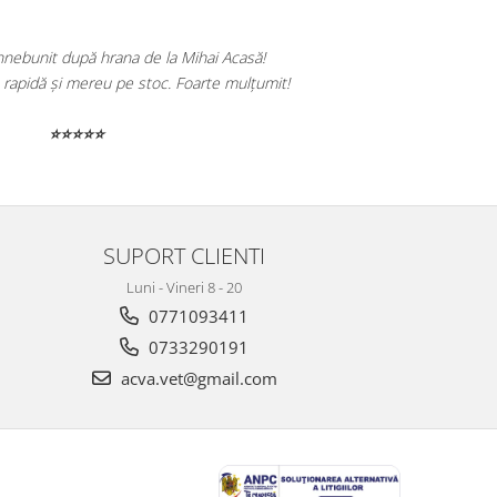
upă hrana de la Mihai Acasă!
Totul a venit perfect 
și mereu pe stoc. Foarte mulțumit!
⭐⭐⭐⭐
SUPORT CLIENTI
Luni - Vineri 8 - 20
0771093411
0733290191
acva.vet@gmail.com