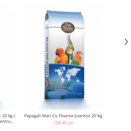
Papagali Mari Cu Floarea Soarelui 20 Kg
Hrana Canar
 20 kg (
pentru
158,40 Lei