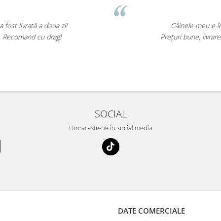
tă a doua zi!
Câinele meu e înnebunit d
nd cu drag!
Prețuri bune, livrare rapidă 
⭐
SOCIAL
Urmareste-ne in social media
DATE COMERCIALE